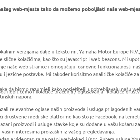
e našeg web-mjesta tako da možemo poboljšati naše web-mjes
MORE YAMAHA
SUPPORT
okalnim verzijama dalje u tekstu mi, Yamaha Motor Europe N.V.,
e slične kolačićima, kao što su javascript i web beacons. Mi upo
MyYamaha
Parts Catalogue
anje naše web stranice i omogučuju osnovne funkcionalnosti na
Yamaha Music
Book Maintenance
u i jezične postavke. Mi također korisitmo analitičke kolačiće z
Yamaha Racing
Dealer locator
ka da bismo razumjeli kako posjetitelji upotrebljavaju našu web 
trijebit ćemo i kolačiće praćenja / oglašavanja i kolačiće društ
Yamaha Motor Global
tinških napora.
Mobile Apps
azali relevantne oglase naših proizvoda i usluga prilagođenih v
jući društvene medijske platforme kao što je Facebook, na temel
kazani proizvodi i usluge stavke koje su dodane u vašu košaru za
 i vašim interesima proizašlih iz vašeg pregledavanja.
edanja videozapisa na našoj web-lokaciji (npr. Putem usluge You