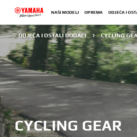
NAŠI MODELI
OPREMA
ODJEĆA I OST
ODJEĆA I OSTALI DODACI
CYCLING GE
CYCLING GEAR