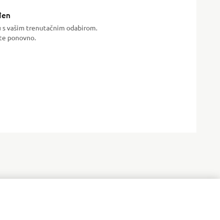
đen
u s vašim trenutačnim odabirom.
jte ponovno.