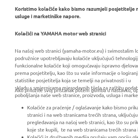
Koristimo kolačiće kako bismo razumjeli posjetitelj
usluge i marketinške napore.
Kolačići na YAMAHA motor web stranici
CORPORATE
FOR BUSINESS
Na našoj web stranici (yamaha-motor.eu) i svimostalim l
podružnice upotrebljavaju kolačiće uključujući tehnologij
About us
eBike systems
funkcionalne kolačiće koji omogučavaju ispravno djelov
News
Authorities & Police
prema posjetitelju, kao što su vaše informacije o logiranj
statistike posjetitelja koja se temelji na privatnosti i u
Events
Golfcourses
skladu s smjernicama mjerodavnih tijela za zaštitu podata
Ako priložite svoj pristanak putem gumba u nastavku, upo
Press
First responders
poboljšanja naše web stranice, proizvoda, usluga i marke
Brochures
Driving schools
Kolačiće za praćenje / oglašavanje kako bismo prik
Working at Yamaha
Robotics
stranici i na web stranicama trećih strana, uključu
pregledavanja na našoj web stranici, kao što su pri
Become a Dealer
Partnerships
koje ste kupili, te na web stranicama trećih strana
Human Rights Policy
Technical information for
Kolačići iz društvenih medija pružaju vam opciju gl