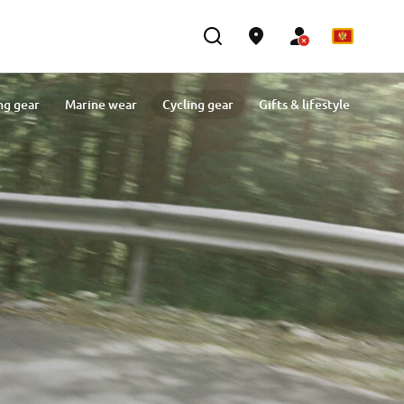
ng gear
Marine wear
Cycling gear
Gifts & lifestyle