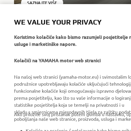
SAZNAJTE VIŠE
WE VALUE YOUR PRIVACY
Koristimo kolačiće kako bismo razumjeli posjetitelj
usluge i marketinške napore.
Kolačići na YAMAHA motor web stranici
CORPORATE
FOR BUSINESS
Na našoj web stranici (yamaha-motor.eu) i svimostalim l
podružnice upotrebljavaju kolačiće uključujući tehnologij
About us
eBike systems
funkcionalne kolačiće koji omogučavaju ispravno djelov
News
Authorities & Police
prema posjetitelju, kao što su vaše informacije o logiranj
statistike posjetitelja koja se temelji na privatnosti i u
Events
Golfcourses
skladu s smjernicama mjerodavnih tijela za zaštitu podata
Ako priložite svoj pristanak putem gumba u nastavku, upo
Press
First responders
poboljšanja naše web stranice, proizvoda, usluga i marke
Brochures
Driving schools
Kolačiće za praćenje / oglašavanje kako bismo prik