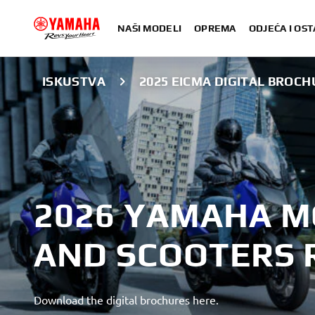
NAŠI MODELI
OPREMA
ODJEĆA I OST
ISKUSTVA
2025 EICMA DIGITAL BROC
2026 YAMAHA 
AND SCOOTERS 
Download the digital brochures here.