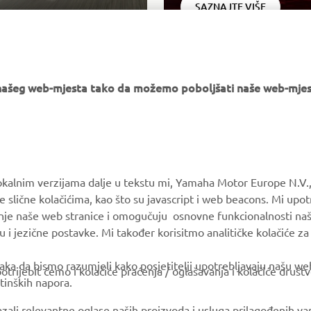
SAZNAJTE VIŠE
e našeg web-mjesta tako da možemo poboljšati naše web-mjes
MORE YAMAHA
SUPPORT
okalnim verzijama dalje u tekstu mi, Yamaha Motor Europe N.V.,
e slične kolačićima, kao što su javascript i web beacons. Mi upo
MyYamaha
Parts Catalogue
anje naše web stranice i omogučuju osnovne funkcionalnosti na
Yamaha Music
Book Maintenance
u i jezične postavke. Mi također korisitmo analitičke kolačiće z
Yamaha Racing
Dealer locator
ka da bismo razumjeli kako posjetitelji upotrebljavaju našu web 
trijebit ćemo i kolačiće praćenja / oglašavanja i kolačiće društ
Yamaha Motor Global
tinških napora.
Mobile Apps
azali relevantne oglase naših proizvoda i usluga prilagođenih v