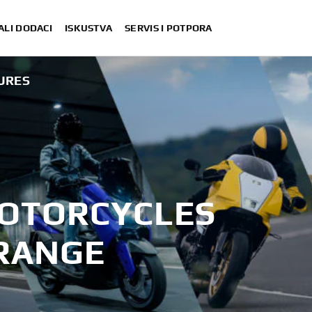
ALI DODACI
ISKUSTVA
SERVIS I POTPORA
HURES
MOTORCYCLES
RANGE