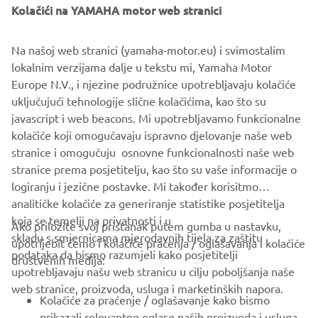
Kolačići na YAMAHA motor web stranici
Na našoj web stranici (yamaha-motor.eu) i svimostalim
Priče zajednice
lokalnim verzijama dalje u tekstu mi, Yamaha Motor
Motociklizam za svaku pojedinačnu osobu znači nešto
Europe N.V., i njezine podružnice upotrebljavaju kolačiće
drugačije, a u modernom dobu možete lako doživjeti priče
uključujući tehnologije slične kolačićima, kao što su
drugih ljudi putem društvenih medija. Volimo istaknuti
javascript i web beacons. Mi upotrebljavamo funkcionalne
neke od naših omiljenih vozača i ispričati njihove priče.
kolačiće koji omogučavaju ispravno djelovanje naše web
Pročitajte više
stranice i omogučuju osnovne funkcionalnosti naše web
stranice prema posjetitelju, kao što su vaše informacije o
logiranju i jezične postavke. Mi također korisitmo
analitičke kolačiće za generiranje statistike posjetitelja
koja se temelji na privatnosti i u
Ako priložite svoj pristanak putem gumba u nastavku,
skladu s smjernicama mjerodavnih tijela za zaštitu
upotrijebit ćemo i kolačiće praćenja / oglašavanja i kolačiće
CORPORATE
podataka da bismo razumjeli kako posjetitelji
društvenih medija:
upotrebljavaju našu web stranicu u cilju poboljšanja naše
web stranice, proizvoda, usluga i marketinških napora.
FOR BUSINESS
Kolačiće za praćenje / oglašavanje kako bismo
prikazali relevantne oglase naših proizvoda i usluga