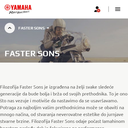
FASTER SONS
FASTER SONS
Filozofija Faster Sons je izgrađena na želji svake sledeće
generacije da bude bolja i brža od svojih prethodnika. To je ono
što nas vezuje i motiviše da nastavimo da se usavršavamo.
Potraga za najboljim vašim prethodnicima može se obaviti na
mnogo načina, od stvaranja neverovatne estetike do jurnjave
stvarne brzine. Filozofija Faster Sons odaje počast Iamahinom
bogatom nasleđu dok je fokusirana na performanse