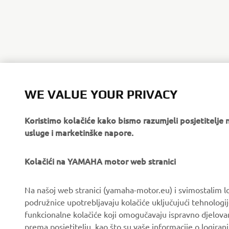
WE VALUE YOUR PRIVACY
Koristimo kolačiće kako bismo razumjeli posjetitelj
usluge i marketinške napore.
Kolačići na YAMAHA motor web stranici
CORPORATE
FOR BUSINESS
Na našoj web stranici (yamaha-motor.eu) i svimostalim l
podružnice upotrebljavaju kolačiće uključujući tehnologij
About us
eBike systems
funkcionalne kolačiće koji omogučavaju ispravno djelov
News
Authorities & Police
prema posjetitelju, kao što su vaše informacije o logiranj