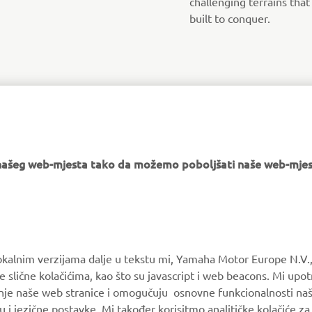
challenging terrains tha
built to conquer.
e našeg web-mjesta tako da možemo poboljšati naše web-mjes
MORE YAMAHA
SUPPORT
okalnim verzijama dalje u tekstu mi, Yamaha Motor Europe N.V.,
e slične kolačićima, kao što su javascript i web beacons. Mi upo
MyYamaha
Parts Catalogue
anje naše web stranice i omogučuju osnovne funkcionalnosti na
Yamaha Music
Book Maintenance
u i jezične postavke. Mi također korisitmo analitičke kolačiće z