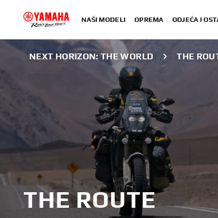
NAŠI MODELI
OPREMA
ODJEĆA I OST
NEXT HORIZON: THE WORLD
THE ROU
THE ROUTE