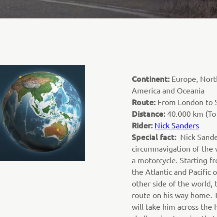
Continent:
Europe, Nort
America and Oceania
Route:
From London to S
Distance:
40.000 km (To
Rider:
Nick Sanders
Special fact:
Nick Sande
circumnavigation of the 
a motorcycle. Starting f
the Atlantic and Pacific 
other side of the world, 
route on his way home. T
will take him across the