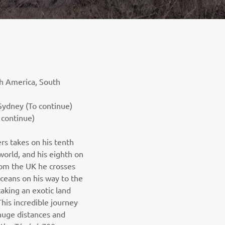
h America, South
ydney (To continue)
 continue)
rs takes on his tenth
world, and his eighth on
rom the UK he crosses
oceans on his way to the
taking an exotic land
his incredible journey
 huge distances and