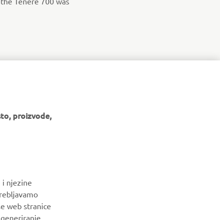
t the Ténéré 700 was
to, proizvode,
BILTEN
 i njezine
Budite prvi koji će saznati o najnovijim ponudama, posebnim
trebljavamo
događajima, novim izdanjima i još mnogo toga
še web stranice
a generiranje