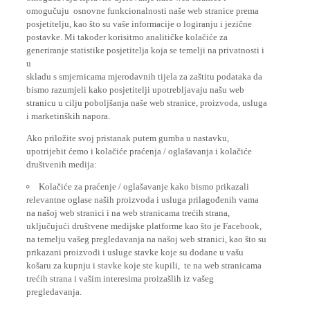
omogučuju osnovne funkcionalnosti naše web stranice prema
posjetitelju, kao što su vaše informacije o logiranju i jezične
postavke. Mi također korisitmo analitičke kolačiće za
generiranje statistike posjetitelja koja se temelji na privatnosti i
u
skladu s smjernicama mjerodavnih tijela za zaštitu podataka da
bismo razumjeli kako posjetitelji upotrebljavaju našu web
stranicu u cilju poboljšanja naše web stranice, proizvoda, usluga
i marketinških napora.
Ako priložite svoj pristanak putem gumba u nastavku,
upotrijebit ćemo i kolačiće praćenja / oglašavanja i kolačiće
društvenih medija:
Kolačiće za praćenje / oglašavanje kako bismo prikazali
relevantne oglase naših proizvoda i usluga prilagođenih vama
na našoj web stranici i na web stranicama trećih strana,
uključujući društvene medijske platforme kao što je Facebook,
na temelju vašeg pregledavanja na našoj web stranici, kao što su
prikazani proizvodi i usluge stavke koje su dodane u vašu
košaru za kupnju i stavke koje ste kupili, te na web stranicama
trećih strana i vašim interesima proizašlih iz vašeg
pregledavanja.
Kolačići iz društvenih medija pružaju vam opciju gledanja