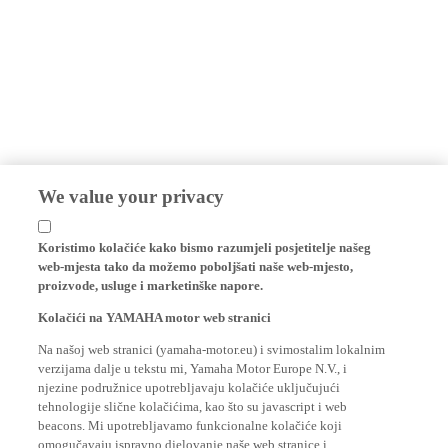
We value your privacy
Koristimo kolačiće kako bismo razumjeli posjetitelje našeg
web-mjesta tako da možemo poboljšati naše web-mjesto,
proizvode, usluge i marketinške napore.
Kolačići na YAMAHA motor web stranici
Na našoj web stranici (yamaha-motor.eu) i svimostalim lokalnim
verzijama dalje u tekstu mi, Yamaha Motor Europe N.V., i
njezine podružnice upotrebljavaju kolačiće uključujući
tehnologije slične kolačićima, kao što su javascript i web
beacons. Mi upotrebljavamo funkcionalne kolačiće koji
omogučavaju ispravno djelovanje naše web stranice i