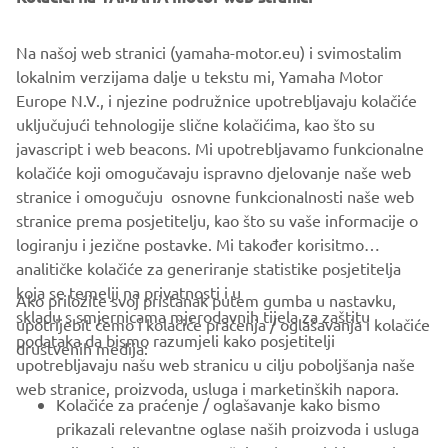
Na našoj web stranici (yamaha-motor.eu) i svimostalim
YAMATRACK
lokalnim verzijama dalje u tekstu mi, Yamaha Motor
Europe N.V., i njezine podružnice upotrebljavaju kolačiće
The Most Advanced Course Management System.
uključujući tehnologije slične kolačićima, kao što su
javascript i web beacons. Mi upotrebljavamo funkcionalne
kolačiće koji omogučavaju ispravno djelovanje naše web
SAZNAJTE VIŠE
stranice i omogučuju osnovne funkcionalnosti naše web
stranice prema posjetitelju, kao što su vaše informacije o
logiranju i jezične postavke. Mi također korisitmo
analitičke kolačiće za generiranje statistike posjetitelja
koja se temelji na privatnosti i u
Ako priložite svoj pristanak putem gumba u nastavku,
skladu s smjernicama mjerodavnih tijela za zaštitu
upotrijebit ćemo i kolačiće praćenja / oglašavanja i kolačiće
CORPORATE
podataka da bismo razumjeli kako posjetitelji
društvenih medija:
upotrebljavaju našu web stranicu u cilju poboljšanja naše
web stranice, proizvoda, usluga i marketinških napora.
FOR BUSINESS
Kolačiće za praćenje / oglašavanje kako bismo
prikazali relevantne oglase naših proizvoda i usluga
MORE YAMAHA