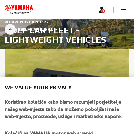
#DRIVENBYEXPERTS
GOLF CAR FLEET -
GOLF CAR FLEET
LIGHTWEIGHT VEHICLES
WE VALUE YOUR PRIVACY
Koristimo kolačiće kako bismo razumjeli posjetitelje
našeg web-mjesta tako da možemo poboljšati naše
web-mjesto, proizvode, usluge i marketinške napore.
Kolačići na YAMAHA motor web stranici