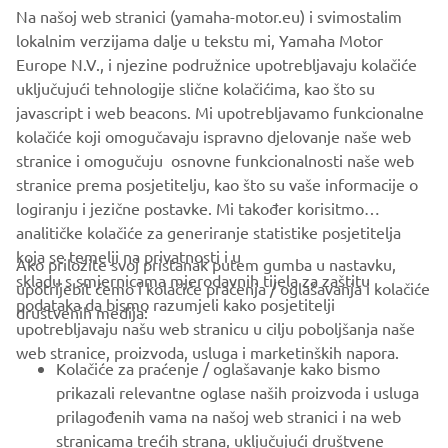
Na našoj web stranici (yamaha-motor.eu) i svimostalim
New HARMO 2.0 comes with Yamaha's signature
lokalnim verzijama dalje u tekstu mi, Yamaha Motor
reliability while pushing the boundaries of electric
Europe N.V., i njezine podružnice upotrebljavaju kolačiće
propulsion. Brand new sleek design offers an ultra-
uključujući tehnologije slične kolačićima, kao što su
modern aesthetic and installation. Built to provide
javascript i web beacons. Mi upotrebljavamo funkcionalne
quiet, eco-friendly performance and intuitive
kolačiće koji omogučavaju ispravno djelovanje naše web
handling.
stranice i omogučuju osnovne funkcionalnosti naše web
stranice prema posjetitelju, kao što su vaše informacije o
DISCOVER MORE
logiranju i jezične postavke. Mi također korisitmo
analitičke kolačiće za generiranje statistike posjetitelja
koja se temelji na privatnosti i u
Ako priložite svoj pristanak putem gumba u nastavku,
skladu s smjernicama mjerodavnih tijela za zaštitu
upotrijebit ćemo i kolačiće praćenja / oglašavanja i kolačiće
CORPORATE
podataka da bismo razumjeli kako posjetitelji
društvenih medija:
upotrebljavaju našu web stranicu u cilju poboljšanja naše
web stranice, proizvoda, usluga i marketinških napora.
FOR BUSINESS
Kolačiće za praćenje / oglašavanje kako bismo
prikazali relevantne oglase naših proizvoda i usluga
MORE YAMAHA
prilagođenih vama na našoj web stranici i na web
stranicama trećih strana, uključujući društvene