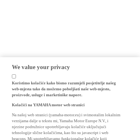
We value your privacy
Koristimo kolačiće kako bismo razumjeli posjetitelje našeg
web-mjesta tako da možemo poboljšati naše web-mjesto,
proizvode, usluge i marketinške napore.
Kolačići na YAMAHA motor web stranici
Na našoj web stranici (yamaha-motor.eu) i svimostalim lokalnim
verzijama dalje u tekstu mi, Yamaha Motor Europe N.V., i
njezine podružnice upotrebljavaju kolačiće uključujući
tehnologije slične kolačićima, kao što su javascript i web
beacons. Mi upotrebljavamo funkcionalne kolačiće koji
omogučavaju ispravno djelovanje naše web stranice i