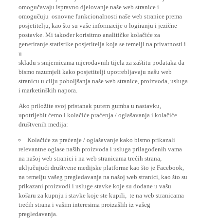
omogučuju osnovne funkcionalnosti naše web stranice prema
posjetitelju, kao što su vaše informacije o logiranju i jezične
postavke. Mi također korisitmo analitičke kolačiće za
generiranje statistike posjetitelja koja se temelji na privatnosti i
u
skladu s smjernicama mjerodavnih tijela za zaštitu podataka da
bismo razumjeli kako posjetitelji upotrebljavaju našu web
stranicu u cilju poboljšanja naše web stranice, proizvoda, usluga
i marketinških napora.
Ako priložite svoj pristanak putem gumba u nastavku,
upotrijebit ćemo i kolačiće praćenja / oglašavanja i kolačiće
društvenih medija:
Kolačiće za praćenje / oglašavanje kako bismo prikazali
relevantne oglase naših proizvoda i usluga prilagođenih vama
na našoj web stranici i na web stranicama trećih strana,
uključujući društvene medijske platforme kao što je Facebook,
na temelju vašeg pregledavanja na našoj web stranici, kao što su
prikazani proizvodi i usluge stavke koje su dodane u vašu
košaru za kupnju i stavke koje ste kupili, te na web stranicama
trećih strana i vašim interesima proizašlih iz vašeg
pregledavanja.