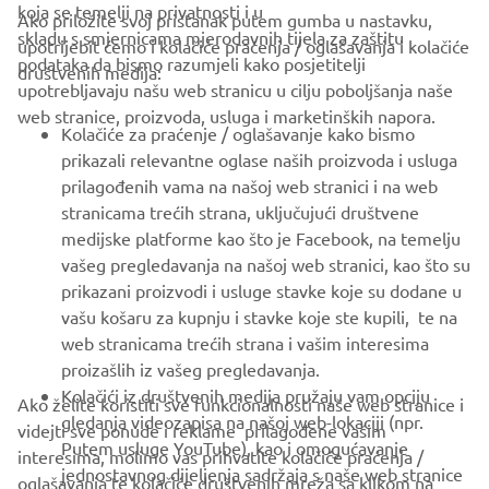
koja se temelji na privatnosti i u
Ako priložite svoj pristanak putem gumba u nastavku,
skladu s smjernicama mjerodavnih tijela za zaštitu
upotrijebit ćemo i kolačiće praćenja / oglašavanja i kolačiće
CORPORATE
podataka da bismo razumjeli kako posjetitelji
društvenih medija:
upotrebljavaju našu web stranicu u cilju poboljšanja naše
web stranice, proizvoda, usluga i marketinških napora.
FOR BUSINESS
Kolačiće za praćenje / oglašavanje kako bismo
prikazali relevantne oglase naših proizvoda i usluga
MORE YAMAHA
prilagođenih vama na našoj web stranici i na web
stranicama trećih strana, uključujući društvene
medijske platforme kao što je Facebook, na temelju
SUPPORT
vašeg pregledavanja na našoj web stranici, kao što su
prikazani proizvodi i usluge stavke koje su dodane u
vašu košaru za kupnju i stavke koje ste kupili, te na
BILTEN
web stranicama trećih strana i vašim interesima
Budite prvi koji će saznati o najnovijim ponudama, posebnim
proizašlih iz vašeg pregledavanja.
događajima, novim izdanjima i još mnogo toga
Kolačići iz društvenih medija pružaju vam opciju
Ako želite koristiti sve funkcionalnosti naše web stranice i
gledanja videozapisa na našoj web-lokaciji (npr.
videjti sve ponude i reklame prilagođene vašim
Putem usluge YouTube), kao i omogućavanje
interesima, molimo vas prihvatite kolačiće praćenja /
jednostavnog dijeljenja sadržaja s naše web stranice
oglašavanja te kolačiće društvenih mreža sa klikom na