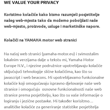
Pattern Steer
WE VALUE YOUR PRIVACY
Pročitajte više
Koristimo kolačiće kako bismo razumjeli posjetitelje
našeg web-mjesta tako da možemo poboljšati naše
web-mjesto, proizvode, usluge i marketinške napore.
Kolačići na YAMAHA motor web stranici
Na našoj web stranici (yamaha-motor.eu) i svimostalim
lokalnim verzijama dalje u tekstu mi, Yamaha Motor
Europe N.V., i njezine podružnice upotrebljavaju kolačiće
uključujući tehnologije slične kolačićima, kao što su
javascript i web beacons. Mi upotrebljavamo funkcionalne
Keyless Ignition
kolačiće koji omogučavaju ispravno djelovanje naše web
Pročitajte više
stranice i omogučuju osnovne funkcionalnosti naše web
stranice prema posjetitelju, kao što su vaše informacije o
logiranju i jezične postavke. Mi također korisitmo
analitičke kolačiće za generiranje statistike posjetitelja