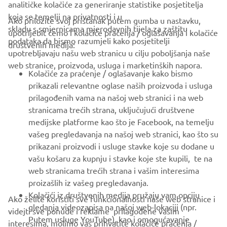
analitičke kolačiće za generiranje statistike posjetitelja
koja se temelji na privatnosti i u
Ako priložite svoj pristanak putem gumba u nastavku,
skladu s smjernicama mjerodavnih tijela za zaštitu
upotrijebit ćemo i kolačiće praćenja / oglašavanja i kolačiće
CORPORATE
podataka da bismo razumjeli kako posjetitelji
društvenih medija:
upotrebljavaju našu web stranicu u cilju poboljšanja naše
web stranice, proizvoda, usluga i marketinških napora.
FOR BUSINESS
Kolačiće za praćenje / oglašavanje kako bismo
prikazali relevantne oglase naših proizvoda i usluga
MORE YAMAHA
prilagođenih vama na našoj web stranici i na web
stranicama trećih strana, uključujući društvene
medijske platforme kao što je Facebook, na temelju
SUPPORT
vašeg pregledavanja na našoj web stranici, kao što su
prikazani proizvodi i usluge stavke koje su dodane u
vašu košaru za kupnju i stavke koje ste kupili, te na
BILTEN
web stranicama trećih strana i vašim interesima
Budite prvi koji će saznati o najnovijim ponudama, posebnim
proizašlih iz vašeg pregledavanja.
događajima, novim izdanjima i još mnogo toga
Kolačići iz društvenih medija pružaju vam opciju
Ako želite koristiti sve funkcionalnosti naše web stranice i
gledanja videozapisa na našoj web-lokaciji (npr.
videjti sve ponude i reklame prilagođene vašim
Putem usluge YouTube), kao i omogućavanje
interesima, molimo vas prihvatite kolačiće praćenja /