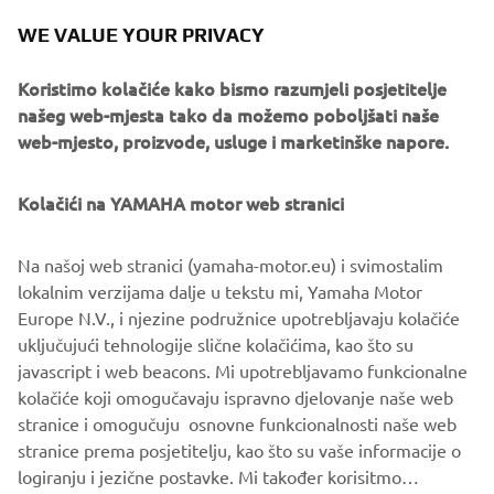
EX Joystick and Autopilot. For single outboard
WE VALUE YOUR PRIVACY
configuration Trim and Speed Control, Station Select,
Neutral Hold are all encompassed in the throttle unit. In
Koristimo kolačiće kako bismo razumjeli posjetitelje
addition for multiple engine configurations, Single Lever
našeg web-mjesta tako da možemo poboljšati naše
synchronises all outboards to one throttle handle for a
web-mjesto, proizvode, usluge i marketinške napore.
simple, comfortable cruising, or Centre Engine* to run
only the centre engine(s) for slow trolling control.
Kolačići na YAMAHA motor web stranici
Na našoj web stranici (yamaha-motor.eu) i svimostalim
lokalnim verzijama dalje u tekstu mi, Yamaha Motor
Europe N.V., i njezine podružnice upotrebljavaju kolačiće
*Centre Engine available on triple installation and above.
uključujući tehnologije slične kolačićima, kao što su
javascript i web beacons. Mi upotrebljavamo funkcionalne
kolačiće koji omogučavaju ispravno djelovanje naše web
stranice i omogučuju osnovne funkcionalnosti naše web
stranice prema posjetitelju, kao što su vaše informacije o
1
/
4
logiranju i jezične postavke. Mi također korisitmo