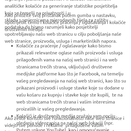
FIND YOUR NEAREST DEALER
analitičke kolačiće za generiranje statistike posjetitelja
koja se temelji na privatnosti i u
Ako priložite svoj pristanak putem gumba u nastavku,
skladu s smjernicama mjerodavnih tijela za zaštitu
upotrijebit ćemo i kolačiće praćenja / oglašavanja i kolačiće
podataka da bismo razumjeli kako posjetitelji
društvenih medija:
upotrebljavaju našu web stranicu u cilju poboljšanja naše
web stranice, proizvoda, usluga i marketinških napora.
CORPORATE
Kolačiće za praćenje / oglašavanje kako bismo
prikazali relevantne oglase naših proizvoda i usluga
prilagođenih vama na našoj web stranici i na web
FOR BUSINESS
stranicama trećih strana, uključujući društvene
medijske platforme kao što je Facebook, na temelju
MORE YAMAHA
vašeg pregledavanja na našoj web stranici, kao što su
prikazani proizvodi i usluge stavke koje su dodane u
SUPPORT
vašu košaru za kupnju i stavke koje ste kupili, te na
web stranicama trećih strana i vašim interesima
proizašlih iz vašeg pregledavanja.
BILTEN
Kolačići iz društvenih medija pružaju vam opciju
Ako želite koristiti sve funkcionalnosti naše web stranice i
gledanja videozapisa na našoj web-lokaciji (npr.
videjti sve ponude i reklame prilagođene vašim
Budite prvi koji će saznati o najnovijim ponudama, posebnim
Putem usluge YouTube), kao i omogućavanje