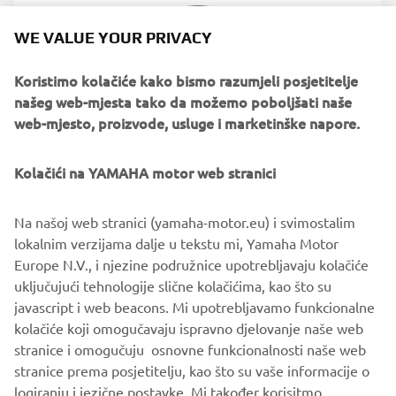
WE VALUE YOUR PRIVACY
Koristimo kolačiće kako bismo razumjeli posjetitelje
našeg web-mjesta tako da možemo poboljšati naše
web-mjesto, proizvode, usluge i marketinške napore.
Kolačići na YAMAHA motor web stranici
Na našoj web stranici (yamaha-motor.eu) i svimostalim
6X9 Key fob
lokalnim verzijama dalje u tekstu mi, Yamaha Motor
Floats when dropped, locks when it matters. This buoyant
Europe N.V., i njezine podružnice upotrebljavaju kolačiće
key fob pairs with a receiver to secure your outboard’s
uključujući tehnologije slične kolačićima, kao što su
ECU, so only the right person gets the engine going.
javascript i web beacons. Mi upotrebljavamo funkcionalne
kolačiće koji omogučavaju ispravno djelovanje naše web
stranice i omogučuju osnovne funkcionalnosti naše web
stranice prema posjetitelju, kao što su vaše informacije o
logiranju i jezične postavke. Mi također korisitmo