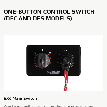
ONE-BUTTON CONTROL SWITCH
(DEC AND DES MODELS)
6X6 Main Switch
One-touch ignition control for single to quad engines.