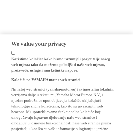
We value your privacy
Koristimo kolačiće kako bismo razumjeli posjetitelje našeg
web-mjesta tako da možemo poboljšati naše web-mjesto,
proizvode, usluge i marketinške napore.
Kolačići na YAMAHA motor web stranici
Na našoj web stranici (yamaha-motor.eu) i svimostalim lokalnim
verzijama dalje u tekstu mi, Yamaha Motor Europe N.V., i
njezine podružnice upotrebljavaju kolačiće uključujući
tehnologije slične kolačićima, kao što su javascript i web
beacons. Mi upotrebljavamo funkcionalne kolačiće koji
omogučavaju ispravno djelovanje naše web stranice i
omogučuju osnovne funkcionalnosti naše web stranice prema
posjetitelju, kao što su vaše informacije o logiranju i jezične
postavke. Mi također korisitmo analitičke kolačiće za