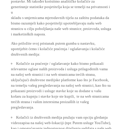
generiranje statistike posjetitelja koja se temelji na privatnosti i
u
skladu s smjernicama mjerodavnih tijela za zaštitu podataka da
bismo razumjeli kako posjetitelji upotrebljavaju našu web
stranicu u cilju poboljšanja naše web stranice, proizvoda, usluga
i marketinških napora.
Ako priložite svoj pristanak putem gumba u nastavku,
upotrijebit ćemo i kolačiće praćenja / oglašavanja i kolačiće
društvenih medija:
Kolačiće za praćenje / oglašavanje kako bismo prikazali
relevantne oglase naših proizvoda i usluga prilagođenih vama
na našoj web stranici i na web stranicama trećih strana,
uključujući društvene medijske platforme kao što je Facebook,
na temelju vašeg pregledavanja na našoj web stranici, kao što su
prikazani proizvodi i usluge stavke koje su dodane u vašu
košaru za kupnju i stavke koje ste kupili, te na web stranicama
trećih strana i vašim interesima proizašlih iz vašeg
pregledavanja.
Kolačići iz društvenih medija pružaju vam opciju gledanja
videozapisa na našoj web-lokaciji (npr. Putem usluge YouTube),
kao i omogućavanje jednostavnog dijeljenja sadržaja s naše web