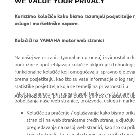
WE VALUE YOUR PRIVACY
Koristimo kolačiće kako bismo razumjeli posjetitelj
usluge i marketinške napore.
Kolačići na YAMAHA motor web stranici
CORPORATE
FOR BUSINESS
Na našoj web stranici (yamaha-motor.eu) i svimostalim l
podružnice upotrebljavaju kolačiće uključujući tehnologij
About us
eBike systems
funkcionalne kolačiće koji omogučavaju ispravno djelov
News
Authorities & Police
prema posjetitelju, kao što su vaše informacije o logiranj
statistike posjetitelja koja se temelji na privatnosti i u
Events
Golfcourses
skladu s smjernicama mjerodavnih tijela za zaštitu podata
Ako priložite svoj pristanak putem gumba u nastavku, upo
Press
First responders
poboljšanja naše web stranice, proizvoda, usluga i marke
Brochures
Driving schools
Kolačiće za praćenje / oglašavanje kako bismo prik
Working at Yamaha
Robotics
stranici i na web stranicama trećih strana, uključu
pregledavanja na našoj web stranici, kao što su pri
Become a Dealer
Partnerships
koje ste kupili, te na web stranicama trećih strana