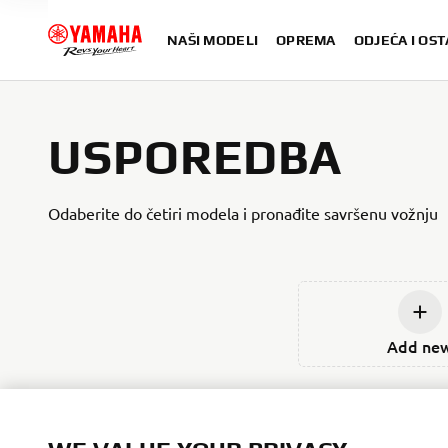
NAŠI MODELI
OPREMA
ODJEĆA I OST
USPOREDBA
Odaberite do četiri modela i pronađite savršenu vožnju
Add ne