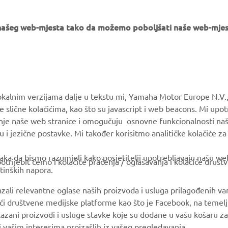
e našeg web-mjesta tako da možemo poboljšati naše web-mjes
MORE YAMAHA
SUPPORT
okalnim verzijama dalje u tekstu mi, Yamaha Motor Europe N.V.,
e slične kolačićima, kao što su javascript i web beacons. Mi upo
MyYamaha
Parts Catalogue
anje naše web stranice i omogučuju osnovne funkcionalnosti na
Yamaha Music
Book Maintenance
u i jezične postavke. Mi također korisitmo analitičke kolačiće z
Yamaha Racing
Dealer locator
ka da bismo razumjeli kako posjetitelji upotrebljavaju našu web 
trijebit ćemo i kolačiće praćenja / oglašavanja i kolačiće društ
Yamaha Motor Global
tinških napora.
Mobile Apps
azali relevantne oglase naših proizvoda i usluga prilagođenih v
jući društvene medijske platforme kao što je Facebook, na temel
kazani proizvodi i usluge stavke koje su dodane u vašu košaru za
 i vašim interesima proizašlih iz vašeg pregledavanja.