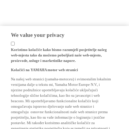
We value your privacy
Koristimo kolačiće kako bismo razumjeli posjetitelje našeg
web-mjesta tako da možemo poboljšati naše web-mjesto,
proizvode, usluge i marketinške napore.
Kolačići na YAMAHA motor web stranici
Na našoj web stranici (yamaha-motor.eu) i svimostalim lokalnim
verzijama dalje u tekstu mi, Yamaha Motor Europe N.V., i
njezine podružnice upotrebljavaju kolačiće uključujući
tehnologije slične kolačićima, kao što su javascript i web
beacons. Mi upotrebljavamo funkcionalne kolačiće koji
omogučavaju ispravno djelovanje naše web stranice i
omogučuju osnovne funkcionalnosti naše web stranice prema
posjetitelju, kao što su vaše informacije o logiranju i jezične
postavke. Mi također korisitmo analitičke kolačiće za
generiranje statistike posjetitelja koja se temelji na privatnosti i