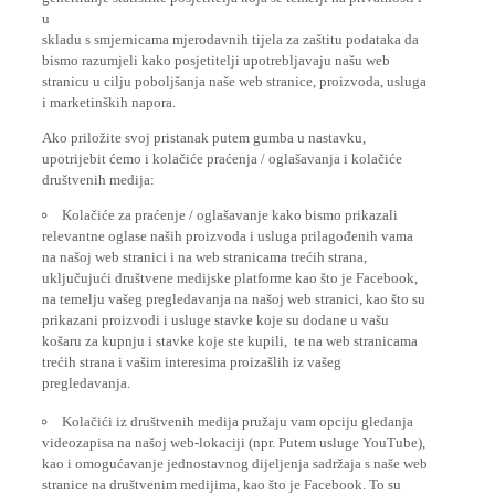
u
skladu s smjernicama mjerodavnih tijela za zaštitu podataka da
bismo razumjeli kako posjetitelji upotrebljavaju našu web
stranicu u cilju poboljšanja naše web stranice, proizvoda, usluga
i marketinških napora.
Ako priložite svoj pristanak putem gumba u nastavku,
upotrijebit ćemo i kolačiće praćenja / oglašavanja i kolačiće
društvenih medija:
Kolačiće za praćenje / oglašavanje kako bismo prikazali
relevantne oglase naših proizvoda i usluga prilagođenih vama
na našoj web stranici i na web stranicama trećih strana,
uključujući društvene medijske platforme kao što je Facebook,
na temelju vašeg pregledavanja na našoj web stranici, kao što su
prikazani proizvodi i usluge stavke koje su dodane u vašu
košaru za kupnju i stavke koje ste kupili, te na web stranicama
trećih strana i vašim interesima proizašlih iz vašeg
pregledavanja.
Kolačići iz društvenih medija pružaju vam opciju gledanja
videozapisa na našoj web-lokaciji (npr. Putem usluge YouTube),
kao i omogućavanje jednostavnog dijeljenja sadržaja s naše web
stranice na društvenim medijima, kao što je Facebook. To su