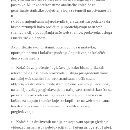
postavke. Mi također korisitmo analitičke kolačiće za
generiranje statistike posjetitelja koja se temelji na privatnosti i
u
skladu s smjernicama mjerodavnih tijela za zaštitu podataka da
bismo razumjeli kako posjetitelji upotrebljavaju našu web
stranicu u cilju poboljšanja naše web stranice, proizvoda, usluga
i marketinških napora.
Ako priložite svoj pristanak putem gumba u nastavku,
upotrijebit ćemo i kolačiće praćenja / oglašavanja i kolačiće
društvenih medija:
Kolačiće za praćenje / oglašavanje kako bismo prikazali
relevantne oglase naših proizvoda i usluga prilagođenih vama
na našoj web stranici i na web stranicama trećih strana,
uključujući društvene medijske platforme kao što je Facebook,
na temelju vašeg pregledavanja na našoj web stranici, kao što su
prikazani proizvodi i usluge stavke koje su dodane u vašu
košaru za kupnju i stavke koje ste kupili, te na web stranicama
trećih strana i vašim interesima proizašlih iz vašeg
pregledavanja.
Kolačići iz društvenih medija pružaju vam opciju gledanja
videozapisa na našoj web-lokaciji (npr. Putem usluge YouTube),