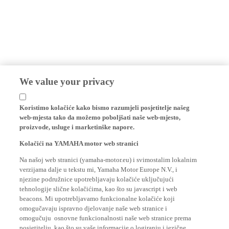
We value your privacy
Koristimo kolačiće kako bismo razumjeli posjetitelje našeg
web-mjesta tako da možemo poboljšati naše web-mjesto,
proizvode, usluge i marketinške napore.
Kolačići na YAMAHA motor web stranici
Na našoj web stranici (yamaha-motor.eu) i svimostalim lokalnim
verzijama dalje u tekstu mi, Yamaha Motor Europe N.V., i
njezine podružnice upotrebljavaju kolačiće uključujući
tehnologije slične kolačićima, kao što su javascript i web
beacons. Mi upotrebljavamo funkcionalne kolačiće koji
omogučavaju ispravno djelovanje naše web stranice i
omogučuju osnovne funkcionalnosti naše web stranice prema
posjetitelju, kao što su vaše informacije o logiranju i jezične