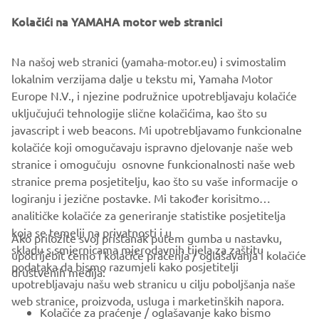
Kolačići na YAMAHA motor web stranici
Na našoj web stranici (yamaha-motor.eu) i svimostalim
lokalnim verzijama dalje u tekstu mi, Yamaha Motor
Europe N.V., i njezine podružnice upotrebljavaju kolačiće
uključujući tehnologije slične kolačićima, kao što su
javascript i web beacons. Mi upotrebljavamo funkcionalne
kolačiće koji omogučavaju ispravno djelovanje naše web
stranice i omogučuju osnovne funkcionalnosti naše web
stranice prema posjetitelju, kao što su vaše informacije o
logiranju i jezične postavke. Mi također korisitmo
analitičke kolačiće za generiranje statistike posjetitelja
koja se temelji na privatnosti i u
Ako priložite svoj pristanak putem gumba u nastavku,
skladu s smjernicama mjerodavnih tijela za zaštitu
upotrijebit ćemo i kolačiće praćenja / oglašavanja i kolačiće
CORPORATE
podataka da bismo razumjeli kako posjetitelji
društvenih medija:
upotrebljavaju našu web stranicu u cilju poboljšanja naše
web stranice, proizvoda, usluga i marketinških napora.
FOR BUSINESS
Kolačiće za praćenje / oglašavanje kako bismo