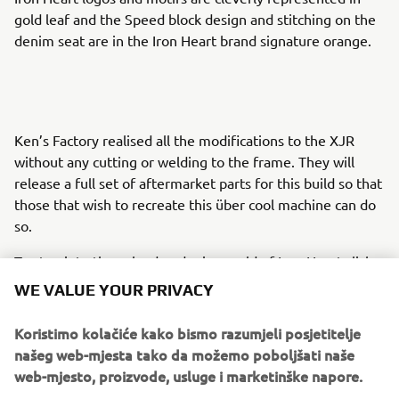
gold leaf and the Speed block design and stitching on the
denim seat are in the Iron Heart brand signature orange.
Ken’s Factory realised all the modifications to the XJR
without any cutting or welding to the frame. They will
release a full set of aftermarket parts for this build so that
those that wish to recreate this über cool machine can do
so.
To step into the selvedge denim world of Iron Heart click
here:
www.ironheart.co.uk
WE VALUE YOUR PRIVACY
Parts from this build will be available soon from Kens
Koristimo kolačiće kako bismo razumjeli posjetitelje
Factory, click here:
www.kensfactoryusa.com
našeg web-mjesta tako da možemo poboljšati naše
web-mjesto, proizvode, usluge i marketinške napore.