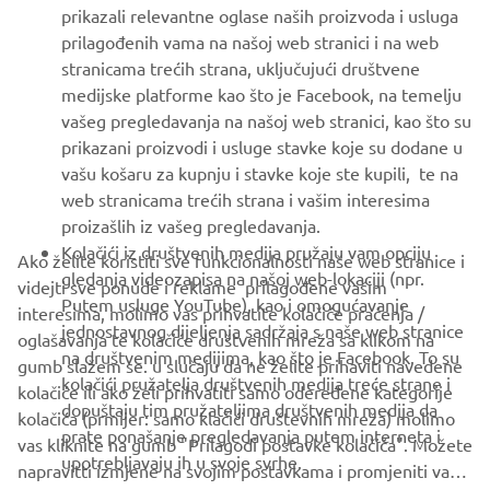
prikazali relevantne oglase naših proizvoda i usluga
MORE YAMAHA
prilagođenih vama na našoj web stranici i na web
stranicama trećih strana, uključujući društvene
medijske platforme kao što je Facebook, na temelju
SUPPORT
vašeg pregledavanja na našoj web stranici, kao što su
prikazani proizvodi i usluge stavke koje su dodane u
vašu košaru za kupnju i stavke koje ste kupili, te na
BILTEN
web stranicama trećih strana i vašim interesima
Budite prvi koji će saznati o najnovijim ponudama, posebnim
proizašlih iz vašeg pregledavanja.
događajima, novim izdanjima i još mnogo toga
Kolačići iz društvenih medija pružaju vam opciju
Ako želite koristiti sve funkcionalnosti naše web stranice i
gledanja videozapisa na našoj web-lokaciji (npr.
videjti sve ponude i reklame prilagođene vašim
Putem usluge YouTube), kao i omogućavanje
interesima, molimo vas prihvatite kolačiće praćenja /
jednostavnog dijeljenja sadržaja s naše web stranice
oglašavanja te kolačiće društvenih mreža sa klikom na
PRETPLATITE SE
na društvenim medijima, kao što je Facebook. To su
gumb slažem se. u slučaju da ne želite prihaviti navedene
kolačići pružatelja društvenih medija treće strane i
kolačiće ili ako želi prihvatiti samo odeređene kategorije
dopuštaju tim pružateljima društvenih medija da
Pročitajte našu Politiku privatnosti kako biste saznali kako
kolačića (prmijer: samo klačići društevnih mreža) molimo
prate ponašanje pregledavanja putem interneta i
obrađujemo vaše osobne podatke:
Pravila o Zaštiti Privatnosti
vas kliknite na gumb "Prilagodi postavke kolačića". Možete
upotrebljavaju ih u svoje svrhe.
napravitti izmjene na svojim postavkama i promjeniti vaš