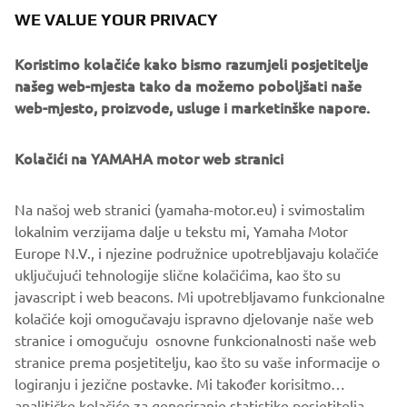
home garages. Anyone can build their very own Yard Built
WE VALUE YOUR PRIVACY
Yamaha to reflect their individual personality.”
Wrenchmonkees can be contacted via their website
Koristimo kolačiće kako bismo razumjeli posjetitelje
www.wrenchmonkees.com
.
našeg web-mjesta tako da možemo poboljšati naše
web-mjesto, proizvode, usluge i marketinške napore.
Kolačići na YAMAHA motor web stranici
Na našoj web stranici (yamaha-motor.eu) i svimostalim
lokalnim verzijama dalje u tekstu mi, Yamaha Motor
Europe N.V., i njezine podružnice upotrebljavaju kolačiće
uključujući tehnologije slične kolačićima, kao što su
javascript i web beacons. Mi upotrebljavamo funkcionalne
kolačiće koji omogučavaju ispravno djelovanje naše web
stranice i omogučuju osnovne funkcionalnosti naše web
stranice prema posjetitelju, kao što su vaše informacije o
logiranju i jezične postavke. Mi također korisitmo
analitičke kolačiće za generiranje statistike posjetitelja