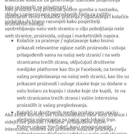
koja se temelji na privatnosti i u
Ako priložite svoj pristanak putem gumba u nastavku,
skladu s smjernicama mjerodavnih tijela za zaštitu
upotrijebit ćemo i kolačiće praćenja / oglašavanja i kolačiće
CORPORATE
podataka da bismo razumjeli kako posjetitelji
društvenih medija:
upotrebljavaju našu web stranicu u cilju poboljšanja naše
web stranice, proizvoda, usluga i marketinških napora.
FOR BUSINESS
Kolačiće za praćenje / oglašavanje kako bismo
prikazali relevantne oglase naših proizvoda i usluga
MORE YAMAHA
prilagođenih vama na našoj web stranici i na web
stranicama trećih strana, uključujući društvene
medijske platforme kao što je Facebook, na temelju
SUPPORT
vašeg pregledavanja na našoj web stranici, kao što su
prikazani proizvodi i usluge stavke koje su dodane u
vašu košaru za kupnju i stavke koje ste kupili, te na
BILTEN
web stranicama trećih strana i vašim interesima
Budite prvi koji će saznati o najnovijim ponudama, posebnim
proizašlih iz vašeg pregledavanja.
događajima, novim izdanjima i još mnogo toga
Kolačići iz društvenih medija pružaju vam opciju
Ako želite koristiti sve funkcionalnosti naše web stranice i
gledanja videozapisa na našoj web-lokaciji (npr.
videjti sve ponude i reklame prilagođene vašim
Putem usluge YouTube), kao i omogućavanje
interesima, molimo vas prihvatite kolačiće praćenja /
jednostavnog dijeljenja sadržaja s naše web stranice