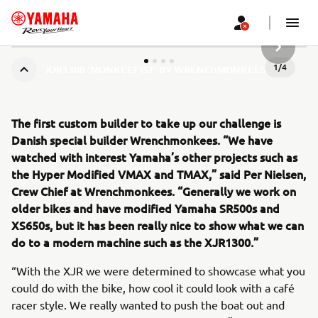
SLJEDEĆ
1
/
4
XJR1300 ‘MONKEEFIST’ BY WRENCHMONKEES
The first custom builder to take up our challenge is
Danish special builder Wrenchmonkees. “We have
watched with interest Yamaha’s other projects such as
the Hyper Modified VMAX and TMAX,” said Per Nielsen,
Crew Chief at Wrenchmonkees. “Generally we work on
older bikes and have modified Yamaha SR500s and
XS650s, but it has been really nice to show what we can
do to a modern machine such as the XJR1300.”
“With the XJR we were determined to showcase what you
could do with the bike, how cool it could look with a café
racer style. We really wanted to push the boat out and