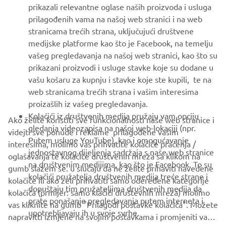
prikazali relevantne oglase naših proizvoda i usluga
MORE YAMAHA
prilagođenih vama na našoj web stranici i na web
stranicama trećih strana, uključujući društvene
medijske platforme kao što je Facebook, na temelju
SUPPORT
vašeg pregledavanja na našoj web stranici, kao što su
prikazani proizvodi i usluge stavke koje su dodane u
vašu košaru za kupnju i stavke koje ste kupili, te na
BILTEN
web stranicama trećih strana i vašim interesima
Budite prvi koji će saznati o najnovijim ponudama, posebnim
proizašlih iz vašeg pregledavanja.
događajima, novim izdanjima i još mnogo toga
Kolačići iz društvenih medija pružaju vam opciju
Ako želite koristiti sve funkcionalnosti naše web stranice i
gledanja videozapisa na našoj web-lokaciji (npr.
videjti sve ponude i reklame prilagođene vašim
Putem usluge YouTube), kao i omogućavanje
interesima, molimo vas prihvatite kolačiće praćenja /
jednostavnog dijeljenja sadržaja s naše web stranice
oglašavanja te kolačiće društvenih mreža sa klikom na
PRETPLATITE SE
na društvenim medijima, kao što je Facebook. To su
gumb slažem se. u slučaju da ne želite prihaviti navedene
kolačići pružatelja društvenih medija treće strane i
kolačiće ili ako želi prihvatiti samo odeređene kategorije
dopuštaju tim pružateljima društvenih medija da
Pročitajte našu Politiku privatnosti kako biste saznali kako
kolačića (prmijer: samo klačići društevnih mreža) molimo
prate ponašanje pregledavanja putem interneta i
obrađujemo vaše osobne podatke:
Pravila o Zaštiti Privatnosti
vas kliknite na gumb "Prilagodi postavke kolačića". Možete
upotrebljavaju ih u svoje svrhe.
napravitti izmjene na svojim postavkama i promjeniti vaš