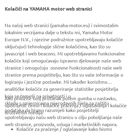
Kolačići na YAMAHA motor web stranici
"Super 7"
Na našoj web stranici (yamaha-motor.eu) i svimostalim
By JvB-moto, 2015
lokalnim verzijama dalje u tekstu mi, Yamaha Motor
Pročitajte više
Europe N.V., i njezine podružnice upotrebljavaju kolačiće
uključujući tehnologije slične kolačićima, kao što su
javascript i web beacons. Mi upotrebljavamo funkcionalne
kolačiće koji omogučavaju ispravno djelovanje naše web
XSR700 PRODUCTION MODEL
stranice i omogučuju osnovne funkcionalnosti naše web
stranice prema posjetitelju, kao što su vaše informacije o
logiranju i jezične postavke. Mi također korisitmo
analitičke kolačiće za generiranje statistike posjetitelja
koja se temelji na privatnosti i u
Ako priložite svoj pristanak putem gumba u nastavku,
skladu s smjernicama mjerodavnih tijela za zaštitu
upotrijebit ćemo i kolačiće praćenja / oglašavanja i kolačiće
CORPORATE
podataka da bismo razumjeli kako posjetitelji
društvenih medija:
upotrebljavaju našu web stranicu u cilju poboljšanja naše
web stranice, proizvoda, usluga i marketinških napora.
FOR BUSINESS
Kolačiće za praćenje / oglašavanje kako bismo