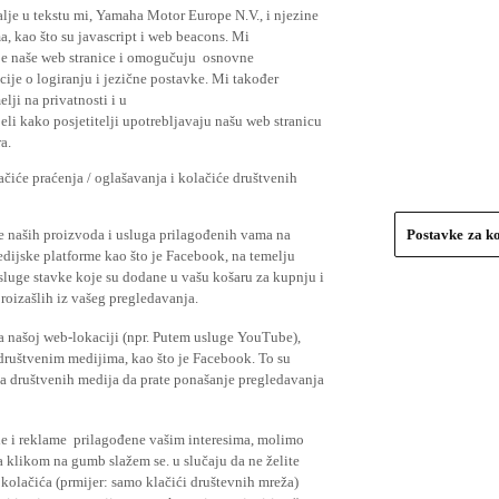
lje u tekstu mi, Yamaha Motor Europe N.V., i njezine
, kao što su javascript i web beacons. Mi
je naše web stranice i omogučuju osnovne
cije o logiranju i jezične postavke. Mi također
elji na privatnosti i u
li kako posjetitelji upotrebljavaju našu web stranicu
a.
čiće praćenja / oglašavanja i kolačiće društvenih
se naših proizvoda i usluga prilagođenih vama na
Postavke za k
medijske platforme kao što je Facebook, na temelju
usluge stavke koje su dodane u vašu košaru za kupnju i
proizašlih iz vašeg pregledavanja.
a našoj web-lokaciji (npr. Putem usluge YouTube),
 društvenim medijima, kao što je Facebook. To su
ima društvenih medija da prate ponašanje pregledavanja
ude i reklame prilagođene vašim interesima, molimo
a klikom na gumb slažem se. u slučaju da ne želite
 kolačića (prmijer: samo klačići društevnih mreža)