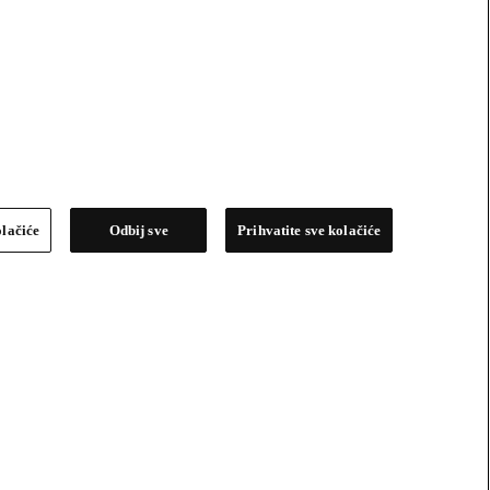
olačiće
Odbij sve
Prihvatite sve kolačiće