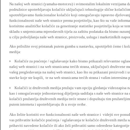
Na našoj web stranici (yamaha-motor.eu) i svimostalim lokalnim verzijama da
podružnice upotrebljavaju kolačiće uključujući tehnologije slične kolačićima
upotrebljavamo funkcionalne kolačiće koji omogučavaju ispravno djelovan
funkcionalnosti naše web stranice prema posjetitelju, kao što su vaše informa
korisitmo analitičke kolačiće za generiranje statistike posjetitelja koja se tem
skladu s smjernicama mjerodavnih tijela za zaštitu podataka da bismo razumje
u cilju poboljšanja naše web stranice, proizvoda, usluga i marketinških napor
Ako priložite svoj pristanak putem gumba u nastavku, upotrijebit ćemo i kola
medija:
Kolačiće za praćenje / oglašavanje kako bismo prikazali relevantne ogla
našoj web stranici i na web stranicama trećih strana, uključujući društvene 
vašeg pregledavanja na našoj web stranici, kao što su prikazani proizvodi i 
stavke koje ste kupili, te na web stranicama trećih strana i vašim interesima 
Kolačići iz društvenih medija pružaju vam opciju gledanja videozapisa n
kao i omogućavanje jednostavnog dijeljenja sadržaja s naše web stranice na
kolačići pružatelja društvenih medija treće strane i dopuštaju tim pružatelj
putem interneta i upotrebljavaju ih u svoje svrhe.
Ako želite koristiti sve funkcionalnosti naše web stranice i videjti sve pon
vas prihvatite kolačiće praćenja / oglašavanja te kolačiće društvenih mreža s
prihaviti navedene kolačiće ili ako želi prihvatiti samo odeređene kategorije