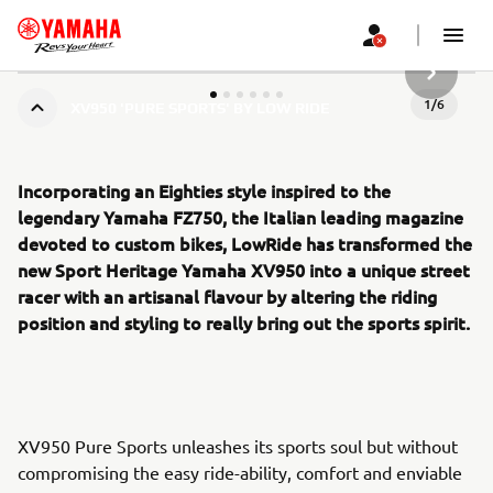
SLJEDEĆ
1
/
6
XV950 'PURE SPORTS' BY LOW RIDE
Incorporating an Eighties style inspired to the
legendary Yamaha FZ750, the Italian leading magazine
devoted to custom bikes, LowRide has transformed the
new Sport Heritage Yamaha XV950 into a unique street
racer with an artisanal flavour by altering the riding
position and styling to really bring out the sports spirit.
XV950 Pure Sports unleashes its sports soul but without
compromising the easy ride-ability, comfort and enviable