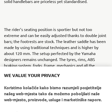
solid handlebars are priceless yet standardised.
The rider’s seating position is sportier but not too
extreme and can be easily adjusted thanks to double joint
bars; the footrests are stock. The leather saddle has been
made by using traditional techniques and is higher by
about 120 mm. The setup perfected by the Yamaha
designers remains unchanged. The tyres, rims, ABS
braking system, forks, frame, mechanics and all the
electrics are totally standard issue. The only concession to
WE VALUE YOUR PRIVACY
sound is the custom designed 2-into-1 exhaust pipe. The
trapezium section tip is more compact and lighter than
Koristimo kolačiće kako bismo razumjeli posjetitelje
the original.
našeg web-mjesta tako da možemo poboljšati naše
web-mjesto, proizvode, usluge i marketinške napore.