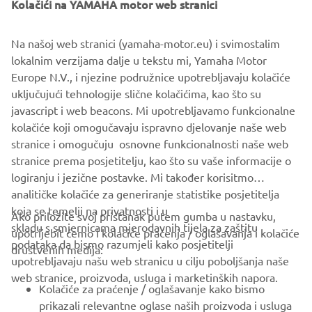
Kolačići na YAMAHA motor web stranici
Na našoj web stranici (yamaha-motor.eu) i svimostalim
lokalnim verzijama dalje u tekstu mi, Yamaha Motor
Europe N.V., i njezine podružnice upotrebljavaju kolačiće
uključujući tehnologije slične kolačićima, kao što su
javascript i web beacons. Mi upotrebljavamo funkcionalne
kolačiće koji omogučavaju ispravno djelovanje naše web
stranice i omogučuju osnovne funkcionalnosti naše web
stranice prema posjetitelju, kao što su vaše informacije o
logiranju i jezične postavke. Mi također korisitmo
analitičke kolačiće za generiranje statistike posjetitelja
koja se temelji na privatnosti i u
Ako priložite svoj pristanak putem gumba u nastavku,
skladu s smjernicama mjerodavnih tijela za zaštitu
upotrijebit ćemo i kolačiće praćenja / oglašavanja i kolačiće
CORPORATE
podataka da bismo razumjeli kako posjetitelji
društvenih medija:
upotrebljavaju našu web stranicu u cilju poboljšanja naše
web stranice, proizvoda, usluga i marketinških napora.
FOR BUSINESS
Kolačiće za praćenje / oglašavanje kako bismo
prikazali relevantne oglase naših proizvoda i usluga