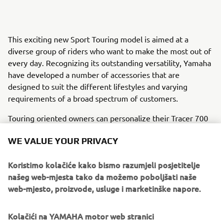
This exciting new Sport Touring model is aimed at a
diverse group of riders who want to make the most out of
every day. Recognizing its outstanding versatility, Yamaha
have developed a number of accessories that are
designed to suit the different lifestyles and varying
requirements of a broad spectrum of customers.
Touring oriented owners can personalize their Tracer 700
with those Yamaha Genuine Accessories that focus on
WE VALUE YOUR PRIVACY
comfort and practicality, including hard luggage, heated
grips and a comfort seat - as well as a high screen, engine
Koristimo kolačiće kako bismo razumjeli posjetitelje
protectors and more.
našeg web-mjesta tako da možemo poboljšati naše
Riders looking to enhance the bike's sport touring
web-mjesto, proizvode, usluge i marketinške napore.
character even further, have a wide choice of specially-
designed accessories such as a full Akrapovic exhaust
Kolačići na YAMAHA motor web stranici
system that gives the twin-cylinder crossplane engine a