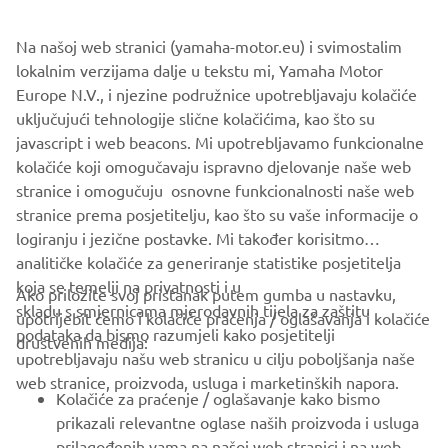
more aggressive growl - while items like the soft luggage,
Na našoj web stranici (yamaha-motor.eu) i svimostalim
frame covers and chainguard give added functionality and
lokalnim verzijama dalje u tekstu mi, Yamaha Motor
style.
Europe N.V., i njezine podružnice upotrebljavaju kolačiće
Yamaha haven't forgotten that this is a bike that is also
uključujući tehnologije slične kolačićima, kao što su
ideal for daily use, and the new accessory range features a
javascript i web beacons. Mi upotrebljavamo funkcionalne
tank bag, top case and radiator cover that enhance the
kolačiće koji omogučavaju ispravno djelovanje naše web
Tracer 700's class-leading practicality.
stranice i omogučuju osnovne funkcionalnosti naše web
stranice prema posjetitelju, kao što su vaše informacije o
logiranju i jezične postavke. Mi također korisitmo
analitičke kolačiće za generiranje statistike posjetitelja
koja se temelji na privatnosti i u
Ako priložite svoj pristanak putem gumba u nastavku,
skladu s smjernicama mjerodavnih tijela za zaštitu
upotrijebit ćemo i kolačiće praćenja / oglašavanja i kolačiće
CORPORATE
podataka da bismo razumjeli kako posjetitelji
društvenih medija:
upotrebljavaju našu web stranicu u cilju poboljšanja naše
web stranice, proizvoda, usluga i marketinških napora.
FOR BUSINESS
Kolačiće za praćenje / oglašavanje kako bismo
prikazali relevantne oglase naših proizvoda i usluga
MORE YAMAHA
prilagođenih vama na našoj web stranici i na web