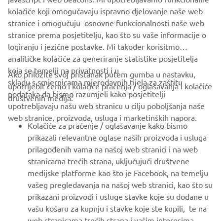
the bikes being dished out on a first come, first served
kolačiće koji omogučavaju ispravno djelovanje naše web
basis.
stranice i omogučuju osnovne funkcionalnosti naše web
stranice prema posjetitelju, kao što su vaše informacije o
logiranju i jezične postavke. Mi također korisitmo
analitičke kolačiće za generiranje statistike posjetitelja
koja se temelji na privatnosti i u
Ako priložite svoj pristanak putem gumba u nastavku,
skladu s smjernicama mjerodavnih tijela za zaštitu
upotrijebit ćemo i kolačiće praćenja / oglašavanja i kolačiće
CORPORATE
podataka da bismo razumjeli kako posjetitelji
društvenih medija:
upotrebljavaju našu web stranicu u cilju poboljšanja naše
web stranice, proizvoda, usluga i marketinških napora.
FOR BUSINESS
Kolačiće za praćenje / oglašavanje kako bismo
prikazali relevantne oglase naših proizvoda i usluga
MORE YAMAHA
prilagođenih vama na našoj web stranici i na web
stranicama trećih strana, uključujući društvene
medijske platforme kao što je Facebook, na temelju
SUPPORT
vašeg pregledavanja na našoj web stranici, kao što su
prikazani proizvodi i usluge stavke koje su dodane u
vašu košaru za kupnju i stavke koje ste kupili, te na
BILTEN
web stranicama trećih strana i vašim interesima