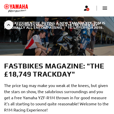
THE EXCITEMENT OF BUYING A NEW YAMAHA YZF-R1M IS
FASTBIKES MAGAZINE: "THE £18,749 TRACKDAY"
NATURALLY ALL ENCOMPASSING
|
19. LISTOPADA 2016.
FASTBIKES MAGAZINE: "THE
£18,749 TRACKDAY"
The price tag may make you weak at the knees, but given
the stars on show, the salubrious surroundings and you
get a free Yamaha YZF-R1M thrown in for good measure
it’s all starting to sound quite reasonable! Welcome to the
R1M Racing Experience!