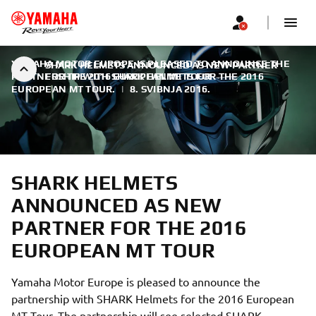
YAMAHA MOTOR EUROPE IS PLEASED TO ANNOUNCE THE
SHARK HELMETS ANNOUNCED AS NEW PARTNER
PARTNERSHIP WITH SHARK HELMETS FOR THE 2016
FOR THE 2016 EUROPEAN MT TOUR
EUROPEAN MT TOUR.
|
8. SVIBNJA 2016.
SHARK HELMETS
ANNOUNCED AS NEW
PARTNER FOR THE 2016
EUROPEAN MT TOUR
Yamaha Motor Europe is pleased to announce the
partnership with SHARK Helmets for the 2016 European
MT Tour. The partnership will see selected SHARK