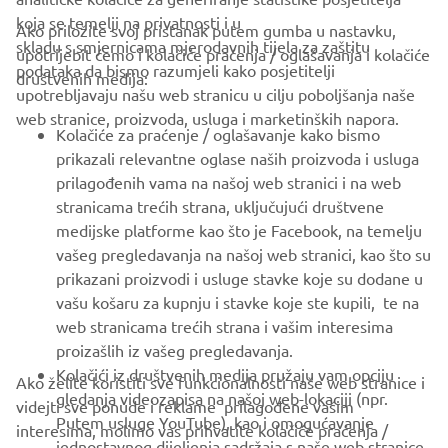
koja se temelji na privatnosti i u
Ako priložite svoj pristanak putem gumba u nastavku,
skladu s smjernicama mjerodavnih tijela za zaštitu
upotrijebit ćemo i kolačiće praćenja / oglašavanja i kolačiće
CORPORATE
podataka da bismo razumjeli kako posjetitelji
društvenih medija:
upotrebljavaju našu web stranicu u cilju poboljšanja naše
web stranice, proizvoda, usluga i marketinških napora.
FOR BUSINESS
Kolačiće za praćenje / oglašavanje kako bismo
prikazali relevantne oglase naših proizvoda i usluga
MORE YAMAHA
prilagođenih vama na našoj web stranici i na web
stranicama trećih strana, uključujući društvene
medijske platforme kao što je Facebook, na temelju
SUPPORT
vašeg pregledavanja na našoj web stranici, kao što su
prikazani proizvodi i usluge stavke koje su dodane u
vašu košaru za kupnju i stavke koje ste kupili, te na
BILTEN
web stranicama trećih strana i vašim interesima
Budite prvi koji će saznati o najnovijim ponudama, posebnim
proizašlih iz vašeg pregledavanja.
događajima, novim izdanjima i još mnogo toga
Kolačići iz društvenih medija pružaju vam opciju
Ako želite koristiti sve funkcionalnosti naše web stranice i
gledanja videozapisa na našoj web-lokaciji (npr.
videjti sve ponude i reklame prilagođene vašim
Putem usluge YouTube), kao i omogućavanje
interesima, molimo vas prihvatite kolačiće praćenja /
jednostavnog dijeljenja sadržaja s naše web stranice