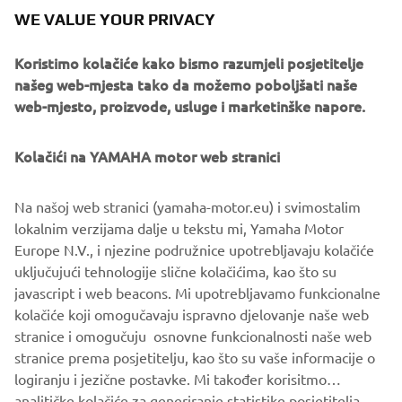
WE VALUE YOUR PRIVACY
Range arrived two years ago, the demand to get up close
and personal with the Dark Side of Japan experience has
Koristimo kolačiće kako bismo razumjeli posjetitelje
never been greater. As a result the 2016 tour not only
našeg web-mjesta tako da možemo poboljšati naše
offers the opportunity to test the full product range
web-mjesto, proizvode, usluge i marketinške napore.
(including new offerings MT-03 and MT-10) but also a
unique walk on the wild side at night with the Dark Side of
Japan Night event at selected stops of the tour.
Kolačići na YAMAHA motor web stranici
Different SHARK models will be available to experience at
Na našoj web stranici (yamaha-motor.eu) i svimostalim
each stop of the 2016 MT Tour, these include the SHARK
lokalnim verzijama dalje u tekstu mi, Yamaha Motor
Raw (to partner the MT-09), the Vancore (to partner the
Europe N.V., i njezine podružnice upotrebljavaju kolačiće
MT-125) and the latest model, the Skwal, featuring built in
uključujući tehnologije slične kolačićima, kao što su
LED lights for the full MT effect.
javascript i web beacons. Mi upotrebljavamo funkcionalne
For more info on the 2016 MT Tour check
www.yamaha-
kolačiće koji omogučavaju ispravno djelovanje naše web
darkside.com
stranice i omogučuju osnovne funkcionalnosti naše web
stranice prema posjetitelju, kao što su vaše informacije o
logiranju i jezične postavke. Mi također korisitmo
analitičke kolačiće za generiranje statistike posjetitelja