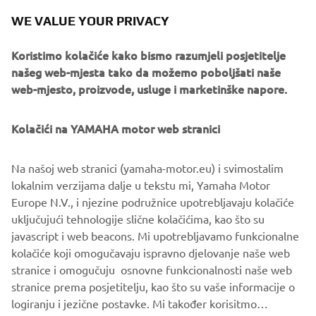
recommends products from around the world that are
WE VALUE YOUR PRIVACY
already recognized as being of a high design standard.
Only after receiving that recommendation can an
Koristimo kolačiće kako bismo razumjeli posjetitelje
application be made for this internationally prestigious
našeg web-mjesta tako da možemo poboljšati naše
design award. The title of 'winner' is an award of
web-mjesto, proizvode, usluge i marketinške napore.
excellence bestowed only on entries chosen by the jury
from within each category.
Kolačići na YAMAHA motor web stranici
The new flagship YZF-R1 supersport model was
developed to enable riders to experience the technical
Na našoj web stranici (yamaha-motor.eu) i svimostalim
concepts of a YZR-M1 MotoGP machine, and comes
lokalnim verzijama dalje u tekstu mi, Yamaha Motor
equipped with the potential for a circuit-level top speed.
Europe N.V., i njezine podružnice upotrebljavaju kolačiće
The design, in addition to projecting the image of
uključujući tehnologije slične kolačićima, kao što su
the YZR-M1, is also a new innovation of the 'Speed
javascript i web beacons. Mi upotrebljavamo funkcionalne
Racer'"concept, and represents a new strand of R-DNA.
kolačiće koji omogučavaju ispravno djelovanje naše web
Yamaha Motor Design Award Website
stranice i omogučuju osnovne funkcionalnosti naše web
stranice prema posjetitelju, kao što su vaše informacije o
logiranju i jezične postavke. Mi također korisitmo