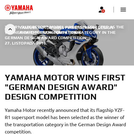
YZF-R1 SUPERSPORT MODEL HAS BEEN SELECTED AS THE
YAMAHA MOTOR WINS FIRST "GERMAN DESIGN
WINNER OF THE TRANSPORTATION CATEGORY IN THE
AWARD" DESIGN COMPETITION
GERMAN DESIGN AWARD COMPETITION
|
27. LISTOPADA 2016.
YAMAHA MOTOR WINS FIRST
"GERMAN DESIGN AWARD"
DESIGN COMPETITION
Yamaha Motor recently announced that its flagship YZF-
R1 supersport model has been selected as the winner of
the transportation category in the German Design Award
competition.