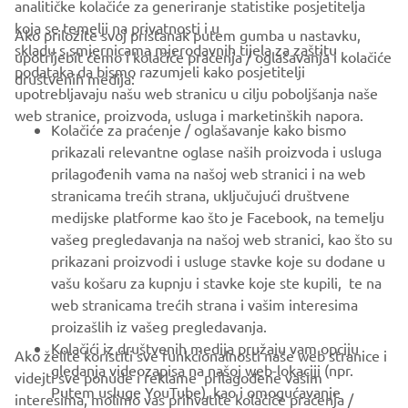
analitičke kolačiće za generiranje statistike posjetitelja
koja se temelji na privatnosti i u
Ako priložite svoj pristanak putem gumba u nastavku,
skladu s smjernicama mjerodavnih tijela za zaštitu
upotrijebit ćemo i kolačiće praćenja / oglašavanja i kolačiće
CORPORATE
podataka da bismo razumjeli kako posjetitelji
društvenih medija:
upotrebljavaju našu web stranicu u cilju poboljšanja naše
web stranice, proizvoda, usluga i marketinških napora.
FOR BUSINESS
Kolačiće za praćenje / oglašavanje kako bismo
prikazali relevantne oglase naših proizvoda i usluga
MORE YAMAHA
prilagođenih vama na našoj web stranici i na web
stranicama trećih strana, uključujući društvene
medijske platforme kao što je Facebook, na temelju
SUPPORT
vašeg pregledavanja na našoj web stranici, kao što su
prikazani proizvodi i usluge stavke koje su dodane u
vašu košaru za kupnju i stavke koje ste kupili, te na
BILTEN
web stranicama trećih strana i vašim interesima
Budite prvi koji će saznati o najnovijim ponudama, posebnim
proizašlih iz vašeg pregledavanja.
događajima, novim izdanjima i još mnogo toga
Kolačići iz društvenih medija pružaju vam opciju
Ako želite koristiti sve funkcionalnosti naše web stranice i
gledanja videozapisa na našoj web-lokaciji (npr.
videjti sve ponude i reklame prilagođene vašim
Putem usluge YouTube), kao i omogućavanje
interesima, molimo vas prihvatite kolačiće praćenja /