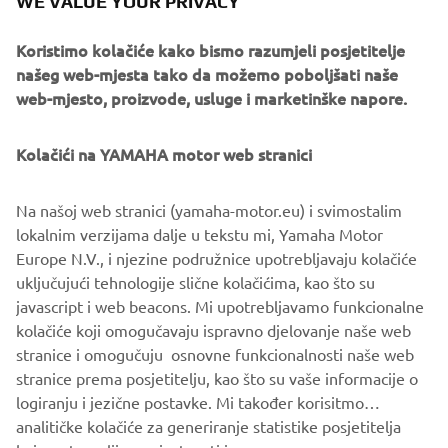
WE VALUE YOUR PRIVACY
Scrambler displayed next to the SCR950, and it ultimately
became the inspiration for the build."
Koristimo kolačiće kako bismo razumjeli posjetitelje
našeg web-mjesta tako da možemo poboljšati naše
The finished project clearly pays homage to the Big Bear
web-mjesto, proizvode, usluge i marketinške napore.
Scrambler, with features like the inlaid Yamaha logo and
rubber knee grips on the fuel tank, two-tone paint and a
Kolačići na YAMAHA motor web stranici
custom exhaust system with heat shields that harken back
to the days of do-it-all motorcycles. Other custom features
make this 'Faster Son' truly a motorcycle for modern
Na našoj web stranici (yamaha-motor.eu) i svimostalim
times. From the Renthal handlebars wrapped in Duane
lokalnim verzijama dalje u tekstu mi, Yamaha Motor
Ballard Custom Leather that matches the seat and front
Europe N.V., i njezine podružnice upotrebljavaju kolačiće
fork tool pouch, to the shortened swingarm suspended by
uključujući tehnologije slične kolačićima, kao što su
Fox RC1 Podium 14-inch performance rear shocks,
javascript i web beacons. Mi upotrebljavamo funkcionalne
contemporary specialty components blend with style from
kolačiće koji omogučavaju ispravno djelovanje naše web
the past.
stranice i omogučuju osnovne funkcionalnosti naše web
stranice prema posjetitelju, kao što su vaše informacije o
logiranju i jezične postavke. Mi također korisitmo
analitičke kolačiće za generiranje statistike posjetitelja