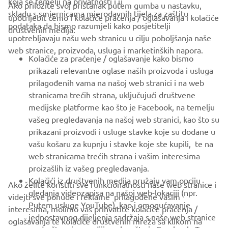
koja se temelji na privatnosti i u
Ako priložite svoj pristanak putem gumba u nastavku,
skladu s smjernicama mjerodavnih tijela za zaštitu
upotrijebit ćemo i kolačiće praćenja / oglašavanja i kolačiće
CORPORATE
podataka da bismo razumjeli kako posjetitelji
društvenih medija:
upotrebljavaju našu web stranicu u cilju poboljšanja naše
web stranice, proizvoda, usluga i marketinških napora.
FOR BUSINESS
Kolačiće za praćenje / oglašavanje kako bismo
prikazali relevantne oglase naših proizvoda i usluga
MORE YAMAHA
prilagođenih vama na našoj web stranici i na web
stranicama trećih strana, uključujući društvene
medijske platforme kao što je Facebook, na temelju
SUPPORT
vašeg pregledavanja na našoj web stranici, kao što su
prikazani proizvodi i usluge stavke koje su dodane u
vašu košaru za kupnju i stavke koje ste kupili, te na
BILTEN
web stranicama trećih strana i vašim interesima
Budite prvi koji će saznati o najnovijim ponudama, posebnim
proizašlih iz vašeg pregledavanja.
događajima, novim izdanjima i još mnogo toga
Kolačići iz društvenih medija pružaju vam opciju
Ako želite koristiti sve funkcionalnosti naše web stranice i
gledanja videozapisa na našoj web-lokaciji (npr.
videjti sve ponude i reklame prilagođene vašim
Putem usluge YouTube), kao i omogućavanje
interesima, molimo vas prihvatite kolačiće praćenja /
jednostavnog dijeljenja sadržaja s naše web stranice
oglašavanja te kolačiće društvenih mreža sa klikom na
PRETPLATITE SE