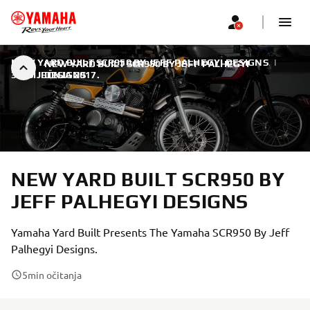
NEW YARD BUILT SCR950 BY JEFF PALHEGYI DESIGNS
|
NEW YARD BUILT SCR950 BY JEFF PALHEGYI
30. SIJEČNJA 2017.
DESIGNS
NEW YARD BUILT SCR950 BY
JEFF PALHEGYI DESIGNS
Yamaha Yard Built Presents The Yamaha SCR950 By Jeff
Palhegyi Designs.
5
min očitanja