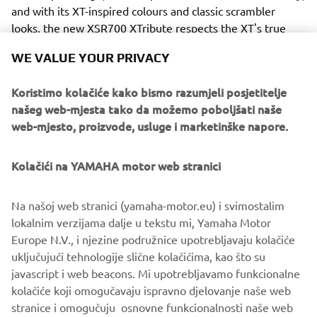
and with its XT-inspired colours and classic scrambler
looks, the new XSR700 XTribute respects the XT's true
character and pays homage to this iconic bike.
WE VALUE YOUR PRIVACY
Koristimo kolačiće kako bismo razumjeli posjetitelje
našeg web-mjesta tako da možemo poboljšati naše
web-mjesto, proizvode, usluge i marketinške napore.
This special combination of timeless good looks and
modern technology perfectly illustrates the tru spirit of
the Faster Sons philosophy, and with its unique
Kolačići na YAMAHA motor web stranici
specification the XSR700 XTribute gives a new generation
of riders the chance to celebrate the past, while at the
Na našoj web stranici (yamaha-motor.eu) i svimostalim
same time benefitting from the very latest technology
lokalnim verzijama dalje u tekstu mi, Yamaha Motor
and an outstanding riding experience.
Europe N.V., i njezine podružnice upotrebljavaju kolačiće
uključujući tehnologije slične kolačićima, kao što su
javascript i web beacons. Mi upotrebljavamo funkcionalne
kolačiće koji omogučavaju ispravno djelovanje naše web
XSR700 XTRIBUTE
stranice i omogučuju osnovne funkcionalnosti naše web