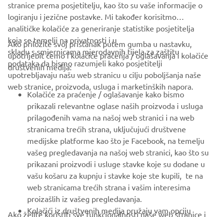
stranice prema posjetitelju, kao što su vaše informacije o
logiranju i jezične postavke. Mi također korisitmo
analitičke kolačiće za generiranje statistike posjetitelja
koja se temelji na privatnosti i u
Ako priložite svoj pristanak putem gumba u nastavku,
skladu s smjernicama mjerodavnih tijela za zaštitu
upotrijebit ćemo i kolačiće praćenja / oglašavanja i kolačiće
CORPORATE
podataka da bismo razumjeli kako posjetitelji
društvenih medija:
upotrebljavaju našu web stranicu u cilju poboljšanja naše
web stranice, proizvoda, usluga i marketinških napora.
FOR BUSINESS
Kolačiće za praćenje / oglašavanje kako bismo
prikazali relevantne oglase naših proizvoda i usluga
MORE YAMAHA
prilagođenih vama na našoj web stranici i na web
stranicama trećih strana, uključujući društvene
medijske platforme kao što je Facebook, na temelju
SUPPORT
vašeg pregledavanja na našoj web stranici, kao što su
prikazani proizvodi i usluge stavke koje su dodane u
vašu košaru za kupnju i stavke koje ste kupili, te na
BILTEN
web stranicama trećih strana i vašim interesima
Budite prvi koji će saznati o najnovijim ponudama, posebnim
proizašlih iz vašeg pregledavanja.
događajima, novim izdanjima i još mnogo toga
Kolačići iz društvenih medija pružaju vam opciju
Ako želite koristiti sve funkcionalnosti naše web stranice i