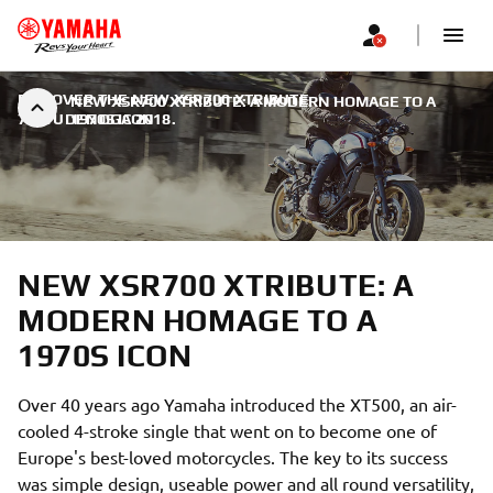
DISCOVER THE NEW XSR700 XTRIBUTE
|
NEW XSR700 XTRIBUTE: A MODERN HOMAGE TO A
7. STUDENOGA 2018.
1970S ICON
NEW XSR700 XTRIBUTE: A
MODERN HOMAGE TO A
1970S ICON
Over 40 years ago Yamaha introduced the XT500, an air-
cooled 4-stroke single that went on to become one of
Europe's best-loved motorcycles. The key to its success
was simple design, useable power and all round versatility,