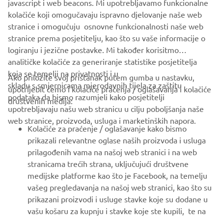
javascript i web beacons. Mi upotrebljavamo funkcionalne
kolačiće koji omogučavaju ispravno djelovanje naše web
stranice i omogučuju osnovne funkcionalnosti naše web
stranice prema posjetitelju, kao što su vaše informacije o
logiranju i jezične postavke. Mi također korisitmo
analitičke kolačiće za generiranje statistike posjetitelja
koja se temelji na privatnosti i u
Ako priložite svoj pristanak putem gumba u nastavku,
skladu s smjernicama mjerodavnih tijela za zaštitu
upotrijebit ćemo i kolačiće praćenja / oglašavanja i kolačiće
CORPORATE
podataka da bismo razumjeli kako posjetitelji
društvenih medija:
upotrebljavaju našu web stranicu u cilju poboljšanja naše
web stranice, proizvoda, usluga i marketinških napora.
FOR BUSINESS
Kolačiće za praćenje / oglašavanje kako bismo
prikazali relevantne oglase naših proizvoda i usluga
MORE YAMAHA
prilagođenih vama na našoj web stranici i na web
stranicama trećih strana, uključujući društvene
medijske platforme kao što je Facebook, na temelju
SUPPORT
vašeg pregledavanja na našoj web stranici, kao što su
prikazani proizvodi i usluge stavke koje su dodane u
vašu košaru za kupnju i stavke koje ste kupili, te na
BILTEN