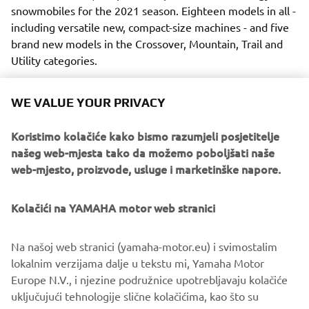
snowmobiles for the 2021 season. Eighteen models in all -
including versatile new, compact-size machines - and five
brand new models in the Crossover, Mountain, Trail and
Utility categories.
WE VALUE YOUR PRIVACY
Koristimo kolačiće kako bismo razumjeli posjetitelje
With their new high-tech engines, unique new suspension
našeg web-mjesta tako da možemo poboljšati naše
and steering systems and new ski designs – all added to
web-mjesto, proizvode, usluge i marketinške napore.
the practical, innovative and luxurious features that have
made Yamaha the natural choice across the snowfields of
Kolačići na YAMAHA motor web stranici
the world, these exciting new machines deserve their
place at the top of every serious snow-player’s wish-list.
Na našoj web stranici (yamaha-motor.eu) i svimostalim
lokalnim verzijama dalje u tekstu mi, Yamaha Motor
Europe N.V., i njezine podružnice upotrebljavaju kolačiće
uključujući tehnologije slične kolačićima, kao što su
DISCOVER THEM