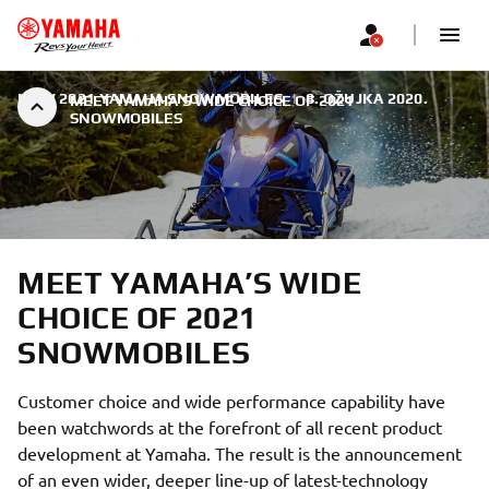
NEW 2021 YAMAHA SNOWMOBILES
|
8. OŽUJKA 2020.
MEET YAMAHA’S WIDE CHOICE OF 2021
SNOWMOBILES
MEET YAMAHA’S WIDE
CHOICE OF 2021
SNOWMOBILES
Customer choice and wide performance capability have
been watchwords at the forefront of all recent product
development at Yamaha. The result is the announcement
of an even wider, deeper line-up of latest-technology