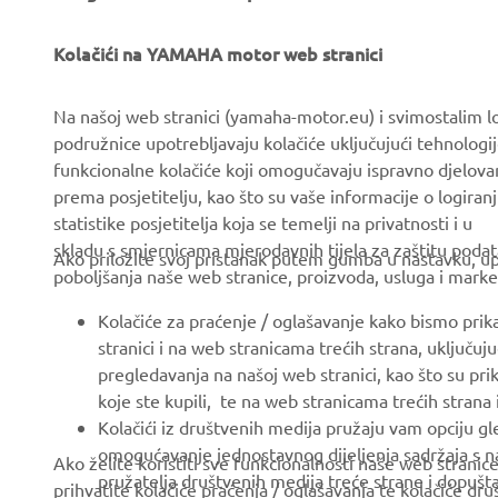
Kolačići na YAMAHA motor web stranici
CORPORATE
FOR BUSINESS
Na našoj web stranici (yamaha-motor.eu) i svimostalim l
podružnice upotrebljavaju kolačiće uključujući tehnologij
About us
eBike systems
funkcionalne kolačiće koji omogučavaju ispravno djelov
News
Authorities & Police
prema posjetitelju, kao što su vaše informacije o logiranj
statistike posjetitelja koja se temelji na privatnosti i u
Events
Golfcourses
skladu s smjernicama mjerodavnih tijela za zaštitu podata
Ako priložite svoj pristanak putem gumba u nastavku, upo
Press
First responders
poboljšanja naše web stranice, proizvoda, usluga i marke
Brochures
Driving schools
Kolačiće za praćenje / oglašavanje kako bismo prik
Working at Yamaha
Robotics
stranici i na web stranicama trećih strana, uključu
pregledavanja na našoj web stranici, kao što su pri
Become a Dealer
Partnerships
koje ste kupili, te na web stranicama trećih strana
Human Rights Policy
Technical information for
Kolačići iz društvenih medija pružaju vam opciju gl
independent dealers
omogućavanje jednostavnog dijeljenja sadržaja s na
Ako želite koristiti sve funkcionalnosti naše web strani
Sustainability Basic Policy
pružatelja društvenih medija treće strane i dopuš
prihvatite kolačiće praćenja / oglašavanja te kolačiće dr
Yamalube Safety Data