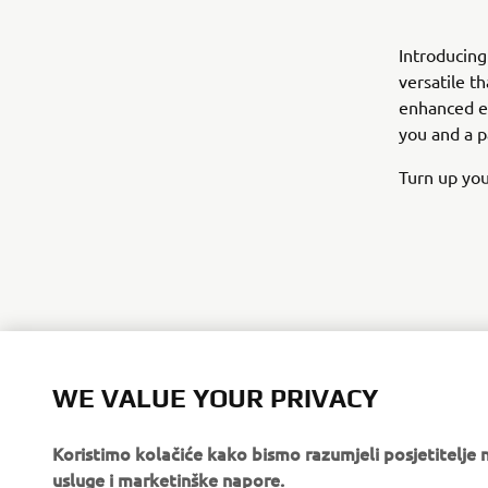
Introducin
versatile t
enhanced er
you and a p
Turn up you
WE VALUE YOUR PRIVACY
Koristimo kolačiće kako bismo razumjeli posjetitelj
usluge i marketinške napore.