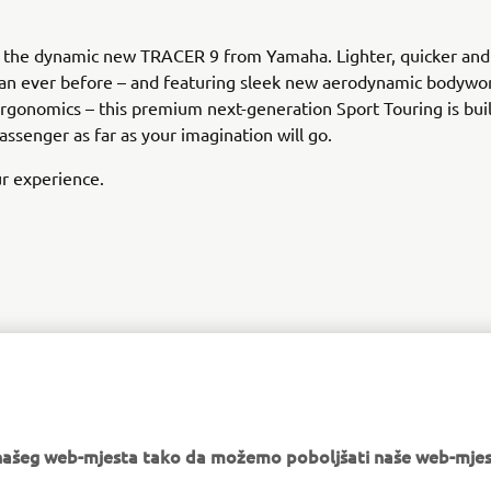
g the dynamic new TRACER 9 from Yamaha. Lighter, quicker an
han ever before – and featuring sleek new aerodynamic bodywo
gonomics – this premium next-generation Sport Touring is buil
assenger as far as your imagination will go.
r experience.
DISCOVER THE NEW TRACER 9 & TRACER 9 GT
e našeg web-mjesta tako da možemo poboljšati naše web-mjes