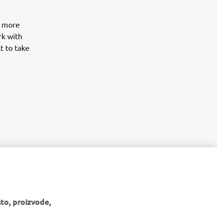
d more
rk with
t to take
to, proizvode,