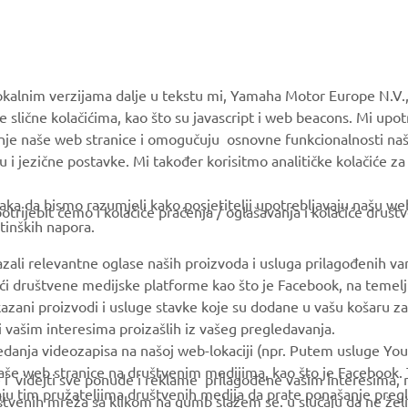
MORE YAMAHA
SUPPORT
okalnim verzijama dalje u tekstu mi, Yamaha Motor Europe N.V.,
e slične kolačićima, kao što su javascript i web beacons. Mi upo
MyYamaha
Parts Catalogue
anje naše web stranice i omogučuju osnovne funkcionalnosti na
Yamaha Music
Book Maintenance
u i jezične postavke. Mi također korisitmo analitičke kolačiće z
Yamaha Racing
Dealer locator
ka da bismo razumjeli kako posjetitelji upotrebljavaju našu web 
trijebit ćemo i kolačiće praćenja / oglašavanja i kolačiće društ
Yamaha Motor Global
tinških napora.
Mobile Apps
azali relevantne oglase naših proizvoda i usluga prilagođenih v
jući društvene medijske platforme kao što je Facebook, na temel
kazani proizvodi i usluge stavke koje su dodane u vašu košaru za
 i vašim interesima proizašlih iz vašeg pregledavanja.
edanja videozapisa na našoj web-lokaciji (npr. Putem usluge You
še web stranice na društvenim medijima, kao što je Facebook. T
ce i videjti sve ponude i reklame prilagođene vašim interesima,
taju tim pružateljima društvenih medija da prate ponašanje pre
uštvenih mreža sa klikom na gumb slažem se. u slučaju da ne želi