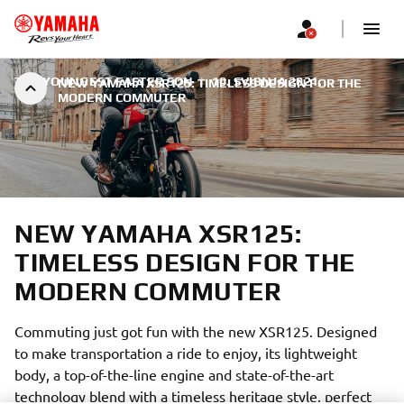
THE YOUNGEST FASTER SON
|
10. SVIBNJA 2021.
NEW YAMAHA XSR125: TIMELESS DESIGN FOR THE
MODERN COMMUTER
NEW YAMAHA XSR125:
TIMELESS DESIGN FOR THE
MODERN COMMUTER
Commuting just got fun with the new XSR125. Designed
to make transportation a ride to enjoy, its lightweight
body, a top-of-the-line engine and state-of-the-art
technology blend with a timeless heritage style, perfect