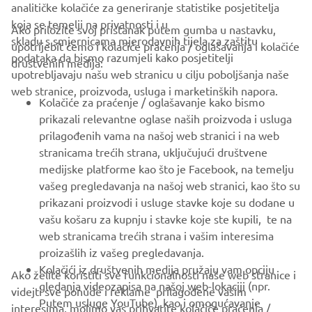
analitičke kolačiće za generiranje statistike posjetitelja
koja se temelji na privatnosti i u
Ako priložite svoj pristanak putem gumba u nastavku,
skladu s smjernicama mjerodavnih tijela za zaštitu
upotrijebit ćemo i kolačiće praćenja / oglašavanja i kolačiće
CORPORATE
podataka da bismo razumjeli kako posjetitelji
društvenih medija:
upotrebljavaju našu web stranicu u cilju poboljšanja naše
web stranice, proizvoda, usluga i marketinških napora.
FOR BUSINESS
Kolačiće za praćenje / oglašavanje kako bismo
prikazali relevantne oglase naših proizvoda i usluga
MORE YAMAHA
prilagođenih vama na našoj web stranici i na web
stranicama trećih strana, uključujući društvene
medijske platforme kao što je Facebook, na temelju
SUPPORT
vašeg pregledavanja na našoj web stranici, kao što su
prikazani proizvodi i usluge stavke koje su dodane u
vašu košaru za kupnju i stavke koje ste kupili, te na
BILTEN
web stranicama trećih strana i vašim interesima
Budite prvi koji će saznati o najnovijim ponudama, posebnim
proizašlih iz vašeg pregledavanja.
događajima, novim izdanjima i još mnogo toga
Kolačići iz društvenih medija pružaju vam opciju
Ako želite koristiti sve funkcionalnosti naše web stranice i
gledanja videozapisa na našoj web-lokaciji (npr.
videjti sve ponude i reklame prilagođene vašim
Putem usluge YouTube), kao i omogućavanje
interesima, molimo vas prihvatite kolačiće praćenja /