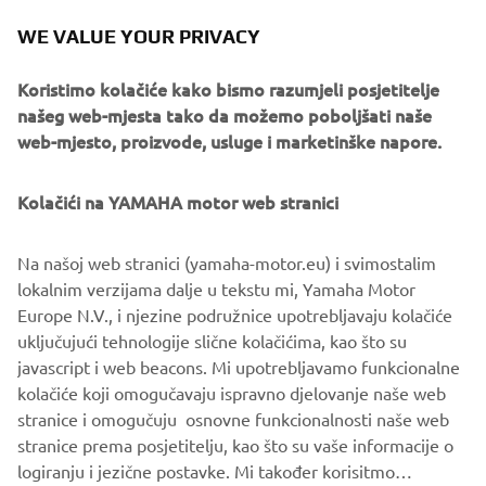
for those who are free at heart.
WE VALUE YOUR PRIVACY
Koristimo kolačiće kako bismo razumjeli posjetitelje
našeg web-mjesta tako da možemo poboljšati naše
web-mjesto, proizvode, usluge i marketinške napore.
With its strong retro-inspired colour schemes, exquisite
detailing and first class Yamaha build quality, this is a bike
that demands to be noticed wherever it is ridden. Unlike
Kolačići na YAMAHA motor web stranici
some other models in the class that prefer to keep a low
profile, the XSR125 is the kind of bike that makes a strong
Na našoj web stranici (yamaha-motor.eu) i svimostalim
statement, and has the performance, technology and style
lokalnim verzijama dalje u tekstu mi, Yamaha Motor
to back it up.
Europe N.V., i njezine podružnice upotrebljavaju kolačiće
uključujući tehnologije slične kolačićima, kao što su
javascript i web beacons. Mi upotrebljavamo funkcionalne
kolačiće koji omogučavaju ispravno djelovanje naše web
DISCOVER THE ALL-NEW XSR125
stranice i omogučuju osnovne funkcionalnosti naše web
stranice prema posjetitelju, kao što su vaše informacije o
logiranju i jezične postavke. Mi također korisitmo