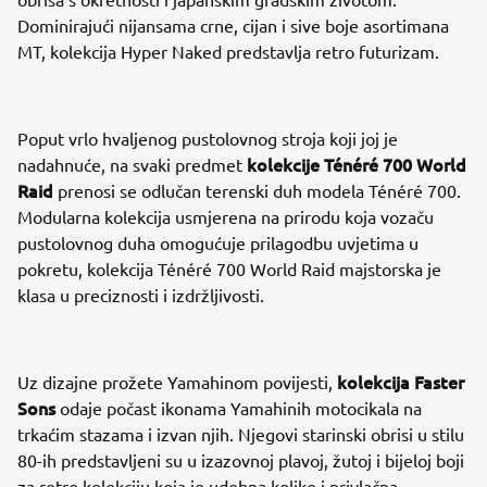
Dominirajući nijansama crne, cijan i sive boje asortimana
MT, kolekcija Hyper Naked predstavlja retro futurizam.
Poput vrlo hvaljenog pustolovnog stroja koji joj je
kolekcije Ténéré 700 World
nadahnuće, na svaki predmet
Raid
prenosi se odlučan terenski duh modela Ténéré 700.
Modularna kolekcija usmjerena na prirodu koja vozaču
pustolovnog duha omogućuje prilagodbu uvjetima u
pokretu, kolekcija Ténéré 700 World Raid majstorska je
klasa u preciznosti i izdržljivosti.
kolekcija Faster
Uz dizajne prožete Yamahinom povijesti,
Sons
odaje počast ikonama Yamahinih motocikala na
trkaćim stazama i izvan njih. Njegovi starinski obrisi u stilu
80-ih predstavljeni su u izazovnoj plavoj, žutoj i bijeloj boji
za retro kolekciju koja je udobna koliko i privlačna.