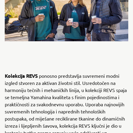
Kolekcija REVS
ponosno predstavlja suvremeni modni
izgled stvoren za aktivan životni stil. Usredotočen na
harmoniju tečnih i mehaničkih linija, u kolekciji REVS spaja
se temeljna Yamahina kvaliteta s finim pojedinostima i
praktičnosti za svakodnevnu uporabu. Uporaba najnovijih
suvremenih tehnologija i naprednih tehnoloških
postupaka, od miješane reciklirane tkanine do dinamičnih
izreza i lijepljenih šavova, kolekcija REVS ključni je dio u
kretanju tvrtke prema razvoju veće održivosti uz