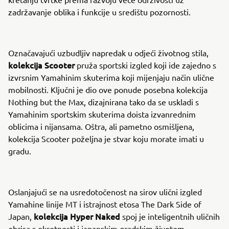
zadržavanje oblika i funkcije u središtu pozornosti.
Označavajući uzbudljiv napredak u odjeći životnog stila,
kolekcija Scooter
pruža sportski izgled koji ide zajedno s
izvrsnim Yamahinim skuterima koji mijenjaju način ulične
mobilnosti. Ključni je dio ove ponude posebna kolekcija
Nothing but the Max, dizajnirana tako da se uskladi s
Yamahinim sportskim skuterima doista izvanrednim
oblicima i nijansama. Oštra, ali pametno osmišljena,
kolekcija Scooter poželjna je stvar koju morate imati u
gradu.
Oslanjajući se na usredotočenost na sirov ulični izgled
Yamahine linije MT i istrajnost etosa The Dark Side of
kolekcija Hyper Naked
Japan,
spoj je inteligentnih uličnih
obrisa s okretnosti i japanskim gradskim životom.