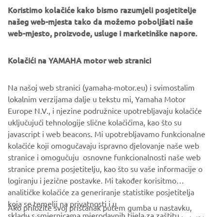
Koristimo kolačiće kako bismo razumjeli posjetitelje
našeg web-mjesta tako da možemo poboljšati naše
web-mjesto, proizvode, usluge i marketinške napore.
Kolačići na YAMAHA motor web stranici
Na našoj web stranici (yamaha-motor.eu) i svimostalim
lokalnim verzijama dalje u tekstu mi, Yamaha Motor
Europe N.V., i njezine podružnice upotrebljavaju kolačiće
⠀
uključujući tehnologije slične kolačićima, kao što su
javascript i web beacons. Mi upotrebljavamo funkcionalne
SAZNAJTE VIŠE
kolačiće koji omogučavaju ispravno djelovanje naše web
stranice i omogučuju osnovne funkcionalnosti naše web
stranice prema posjetitelju, kao što su vaše informacije o
logiranju i jezične postavke. Mi također korisitmo
analitičke kolačiće za generiranje statistike posjetitelja
koja se temelji na privatnosti i u
Ako priložite svoj pristanak putem gumba u nastavku,
skladu s smjernicama mjerodavnih tijela za zaštitu