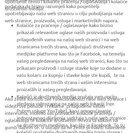
upotrijebit ćemo i kolačiće praćenja / oglašavanja i kolačiće
CORPORATE
podataka da bismo razumjeli kako posjetitelji
društvenih medija:
upotrebljavaju našu web stranicu u cilju poboljšanja naše
web stranice, proizvoda, usluga i marketinških napora.
FOR BUSINESS
Kolačiće za praćenje / oglašavanje kako bismo
prikazali relevantne oglase naših proizvoda i usluga
MORE YAMAHA
prilagođenih vama na našoj web stranici i na web
stranicama trećih strana, uključujući društvene
medijske platforme kao što je Facebook, na temelju
SUPPORT
vašeg pregledavanja na našoj web stranici, kao što su
prikazani proizvodi i usluge stavke koje su dodane u
vašu košaru za kupnju i stavke koje ste kupili, te na
BILTEN
web stranicama trećih strana i vašim interesima
Budite prvi koji će saznati o najnovijim ponudama, posebnim
proizašlih iz vašeg pregledavanja.
događajima, novim izdanjima i još mnogo toga
Kolačići iz društvenih medija pružaju vam opciju
Ako želite koristiti sve funkcionalnosti naše web stranice i
gledanja videozapisa na našoj web-lokaciji (npr.
videjti sve ponude i reklame prilagođene vašim
Putem usluge YouTube), kao i omogućavanje
interesima, molimo vas prihvatite kolačiće praćenja /
jednostavnog dijeljenja sadržaja s naše web stranice
oglašavanja te kolačiće društvenih mreža sa klikom na
PRETPLATITE SE
na društvenim medijima, kao što je Facebook. To su
gumb slažem se. u slučaju da ne želite prihaviti navedene
kolačići pružatelja društvenih medija treće strane i