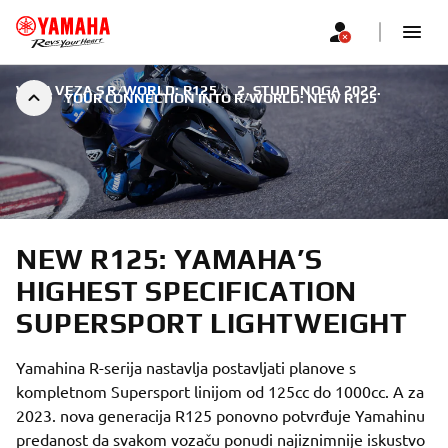
VAŠA VEZA S R/WORLD: R125
|
2. STUDENOGA 2022.
YOUR CONNECTION INTO R/WORLD: NEW R125
NEW R125: YAMAHA’S
HIGHEST SPECIFICATION
SUPERSPORT LIGHTWEIGHT
Yamahina R-serija nastavlja postavljati planove s
kompletnom Supersport linijom od 125cc do 1000cc. A za
2023. nova generacija R125 ponovno potvrđuje Yamahinu
predanost da svakom vozaču ponudi najiznimnije iskustvo