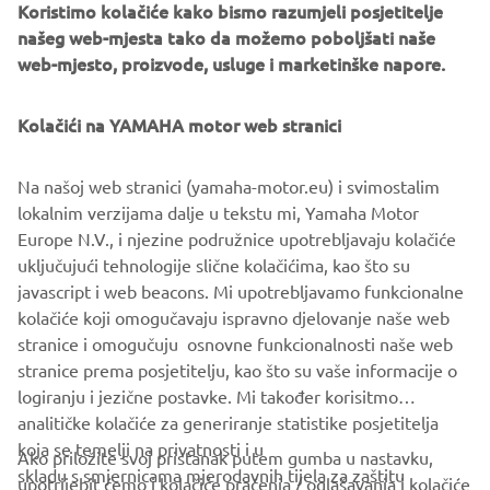
With Yamaha’s YOU Pro Renting, business customers find
Koristimo kolačiće kako bismo razumjeli posjetitelje
all their needs, including service and full risk insurance,
našeg web-mjesta tako da možemo poboljšati naše
covered in a single installment. This allows course owners
web-mjesto, proizvode, usluge i marketinške napore.
and managers to focus more closely on their operations,
while reducing the accounting and tax burden.
Kolačići na YAMAHA motor web stranici
Na našoj web stranici (yamaha-motor.eu) i svimostalim
Kako biste saznali više o Yamahinoj impresivnoj Golf floti
lokalnim verzijama dalje u tekstu mi, Yamaha Motor
za tvrtke, pogledajte našu web stranicu.
Europe N.V., i njezine podružnice upotrebljavaju kolačiće
uključujući tehnologije slične kolačićima, kao što su
javascript i web beacons. Mi upotrebljavamo funkcionalne
kolačiće koji omogučavaju ispravno djelovanje naše web
POGLEDAJTE ASORTIMAN
stranice i omogučuju osnovne funkcionalnosti naše web
stranice prema posjetitelju, kao što su vaše informacije o
logiranju i jezične postavke. Mi također korisitmo
analitičke kolačiće za generiranje statistike posjetitelja
koja se temelji na privatnosti i u
Ako priložite svoj pristanak putem gumba u nastavku,
skladu s smjernicama mjerodavnih tijela za zaštitu
upotrijebit ćemo i kolačiće praćenja / oglašavanja i kolačiće