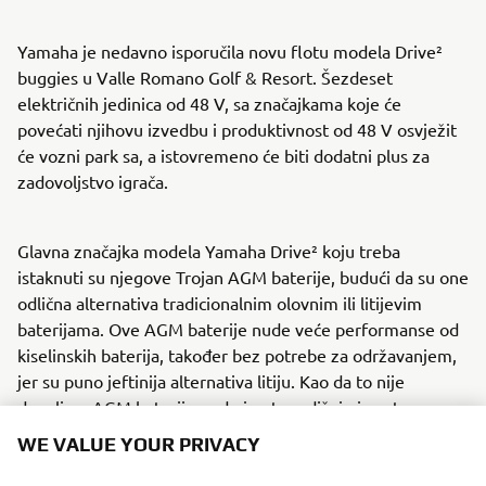
Yamaha je nedavno isporučila novu flotu modela Drive²
buggies u Valle Romano Golf & Resort. Šezdeset
električnih jedinica od 48 V, sa značajkama koje će
povećati njihovu izvedbu i produktivnost od 48 V osvježit
će vozni park sa, a istovremeno će biti dodatni plus za
zadovoljstvo igrača.
Glavna značajka modela Yamaha Drive² koju treba
istaknuti su njegove Trojan AGM baterije, budući da su one
odlična alternativa tradicionalnim olovnim ili litijevim
baterijama. Ove AGM baterije nude veće performanse od
kiselinskih baterija, također bez potrebe za održavanjem,
jer su puno jeftinija alternativa litiju. Kao da to nije
dovoljno, AGM baterije nude i petogodišnje jamstvo.
WE VALUE YOUR PRIVACY