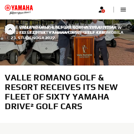
VALLE ROMANO GOLF & RESORT DOBIVA SVOJU NOVU
VALLE ROMANO GOLF & RESORT RECEIVES ITS NEW
FLOTU OD ŠEZDESET YAMAHA DRIVE² GOLF AUTOMOBILA
FLEET OF SIXTY YAMAHA DRIVE² GOLF CARS
|
23. STUDENOGA 2022.
VALLE ROMANO GOLF &
RESORT RECEIVES ITS NEW
FLEET OF SIXTY YAMAHA
DRIVE² GOLF CARS