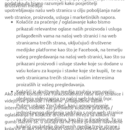
CORPORATE
podataka da bismo razumjeli kako posjetitelji
društvenih medija:
upotrebljavaju našu web stranicu u cilju poboljšanja naše
web stranice, proizvoda, usluga i marketinških napora.
FOR BUSINESS
Kolačiće za praćenje / oglašavanje kako bismo
prikazali relevantne oglase naših proizvoda i usluga
MORE YAMAHA
prilagođenih vama na našoj web stranici i na web
stranicama trećih strana, uključujući društvene
medijske platforme kao što je Facebook, na temelju
SUPPORT
vašeg pregledavanja na našoj web stranici, kao što su
prikazani proizvodi i usluge stavke koje su dodane u
vašu košaru za kupnju i stavke koje ste kupili, te na
BILTEN
web stranicama trećih strana i vašim interesima
Budite prvi koji će saznati o najnovijim ponudama, posebnim
proizašlih iz vašeg pregledavanja.
događajima, novim izdanjima i još mnogo toga
Kolačići iz društvenih medija pružaju vam opciju
Ako želite koristiti sve funkcionalnosti naše web stranice i
gledanja videozapisa na našoj web-lokaciji (npr.
videjti sve ponude i reklame prilagođene vašim
Putem usluge YouTube), kao i omogućavanje
interesima, molimo vas prihvatite kolačiće praćenja /
jednostavnog dijeljenja sadržaja s naše web stranice
oglašavanja te kolačiće društvenih mreža sa klikom na
PRETPLATITE SE
na društvenim medijima, kao što je Facebook. To su
gumb slažem se. u slučaju da ne želite prihaviti navedene
kolačići pružatelja društvenih medija treće strane i
kolačiće ili ako želi prihvatiti samo odeređene kategorije