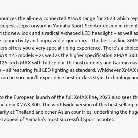
ounces the all-new connected XMAX range for 2023 which rep
biggest steps forward in Yamaha Sport Scooter design in recent
ristic new look and a radical X-shaped LED headlight – as well as
 connectivity and improved ergonomics – the best-selling XMA
ers offers you a very special riding experience. There’s a choi
AX 125 models – as well as the higher specification XMAX 30
25 Tech MAX with full-colour TFT instruments and Garmin navi
– all featuring full LED lighting as standard. Whichever XMAX
can be sure you’ll experience best-in-class style, technology and
 to the European launch of the full XMAX line, 2023 also sees th
he new XMAX 300. The worldwide version of this best-selling m
rily at Thailand and other Asian countries, underlining the hug
al appeal of Yamaha’s most successful Sport Scooter.