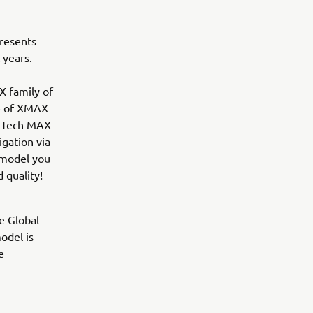
resents
 years.
X family of
ce of XMAX
0 Tech MAX
gation via
 model you
 quality!
e Global
odel is
e