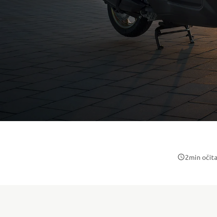
2
min očit