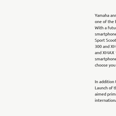
Yamaha ann
one of the 
With a futu
smartphone
Sport Scoot
300 and XM
and XMAX 1
smartphone 
choose you 
In addition
Launch of t
aimed prima
internation