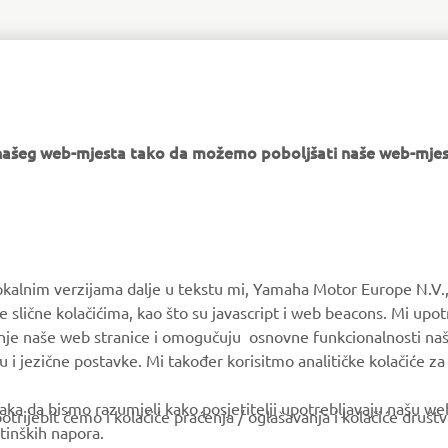
FOLLOW THE MAX
e našeg web-mjesta tako da možemo poboljšati naše web-mjes
MORE YAMAHA
SUPPORT
okalnim verzijama dalje u tekstu mi, Yamaha Motor Europe N.V.,
e slične kolačićima, kao što su javascript i web beacons. Mi upo
MyYamaha
Parts Catalogue
anje naše web stranice i omogučuju osnovne funkcionalnosti na
Yamaha Music
Book Maintenance
u i jezične postavke. Mi također korisitmo analitičke kolačiće z
Yamaha Racing
Dealer locator
ka da bismo razumjeli kako posjetitelji upotrebljavaju našu web 
trijebit ćemo i kolačiće praćenja / oglašavanja i kolačiće društ
Yamaha Motor Global
tinških napora.