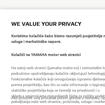
WE VALUE YOUR PRIVACY
Koristimo kolačiće kako bismo razumjeli posjetitelj
usluge i marketinške napore.
Kolačići na YAMAHA motor web stranici
CORPORATE
FOR BUSINESS
Na našoj web stranici (yamaha-motor.eu) i svimostalim l
podružnice upotrebljavaju kolačiće uključujući tehnologij
About us
eBike systems
funkcionalne kolačiće koji omogučavaju ispravno djelov
News
Authorities & Police
prema posjetitelju, kao što su vaše informacije o logiranj
statistike posjetitelja koja se temelji na privatnosti i u
Events
Golfcourses
skladu s smjernicama mjerodavnih tijela za zaštitu podata
Ako priložite svoj pristanak putem gumba u nastavku, upo
Press
First responders
poboljšanja naše web stranice, proizvoda, usluga i marke