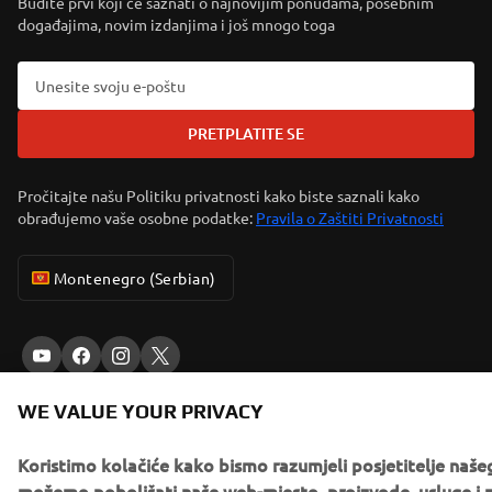
Budite prvi koji će saznati o najnovijim ponudama, posebnim
događajima, novim izdanjima i još mnogo toga
PRETPLATITE SE
Pročitajte našu Politiku privatnosti kako biste saznali kako
obrađujemo vaše osobne podatke:
Pravila o Zaštiti Privatnosti
Montenegro (Serbian)
WE VALUE YOUR PRIVACY
© Copyright - 2026 Yamaha Motor Europe N.V. - All Rights
Reserved
Koristimo kolačiće kako bismo razumjeli posjetitelje naš
možemo poboljšati naše web-mjesto, proizvode, usluge i 