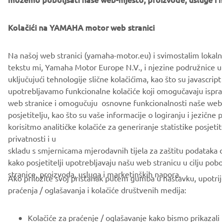
Privacy Policy
Cookies
Legal statement
Kolačići na YAMAHA motor web stranici
Na našoj web stranici (yamaha-motor.eu) i svimostalim lokaln
tekstu mi, Yamaha Motor Europe N.V., i njezine podružnice u
uključujući tehnologije slične kolačićima, kao što su javascrip
upotrebljavamo funkcionalne kolačiće koji omogučavaju ispr
web stranice i omogučuju osnovne funkcionalnosti naše web
posjetitelju, kao što su vaše informacije o logiranju i jezične
korisitmo analitičke kolačiće za generiranje statistike posjetit
privatnosti i u
skladu s smjernicama mjerodavnih tijela za zaštitu podataka 
kako posjetitelji upotrebljavaju našu web stranicu u cilju pob
stranice, proizvoda, usluga i marketinških napora.
Ako priložite svoj pristanak putem gumba u nastavku, upotrij
praćenja / oglašavanja i kolačiće društvenih medija:
Kolačiće za praćenje / oglašavanje kako bismo prikazali