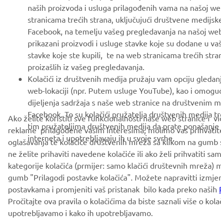
naših proizvoda i usluga prilagođenih vama na našoj web
stranicama trećih strana, uključujući društvene medijsk
Facebook, na temelju vašeg pregledavanja na našoj web 
prikazani proizvodi i usluge stavke koje su dodane u va
stavke koje ste kupili, te na web stranicama trećih stra
proizašlih iz vašeg pregledavanja.
Kolačići iz društvenih medija pružaju vam opciju gledan
web-lokaciji (npr. Putem usluge YouTube), kao i omog
dijeljenja sadržaja s naše web stranice na društvenim m
Facebook. To su kolačići pružatelja društvenih medija tr
Ako želite koristiti sve funkcionalnosti naše web stranice i vi
tim pružateljima društvenih medija da prate ponašanj
reklame prilagođene vašim interesima, molimo vas prihvatite
interneta i upotrebljavaju ih u svoje svrhe.
oglašavanja te kolačiće društvenih mreža sa klikom na gumb s
ne želite prihaviti navedene kolačiće ili ako želi prihvatiti 
kategorije kolačića (prmijer: samo klačići društevnih mreža) 
gumb "Prilagodi postavke kolačića". Možete napravitti izmje
postavkama i promjeniti vaš pristanak bilo kada preko naših
Pročitajte ova pravila o kolačićima da biste saznali više o kol
upotrebljavamo i kako ih upotrebljavamo.