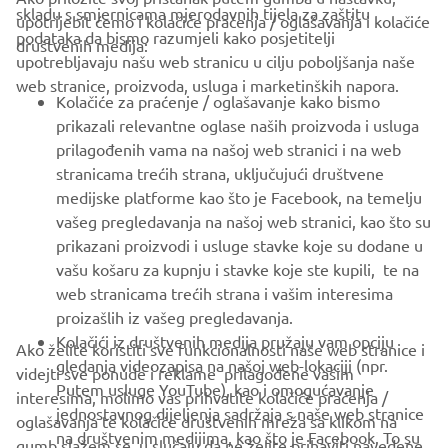
skladu s smjernicama mjerodavnih tijela za zaštitu
upotrijebit ćemo i kolačiće praćenja / oglašavanja i kolačiće
CORPORATE
podataka da bismo razumjeli kako posjetitelji
društvenih medija:
upotrebljavaju našu web stranicu u cilju poboljšanja naše
web stranice, proizvoda, usluga i marketinških napora.
FOR BUSINESS
Kolačiće za praćenje / oglašavanje kako bismo
prikazali relevantne oglase naših proizvoda i usluga
MORE YAMAHA
prilagođenih vama na našoj web stranici i na web
stranicama trećih strana, uključujući društvene
medijske platforme kao što je Facebook, na temelju
SUPPORT
vašeg pregledavanja na našoj web stranici, kao što su
prikazani proizvodi i usluge stavke koje su dodane u
vašu košaru za kupnju i stavke koje ste kupili, te na
BILTEN
web stranicama trećih strana i vašim interesima
Budite prvi koji će saznati o najnovijim ponudama, posebnim
proizašlih iz vašeg pregledavanja.
događajima, novim izdanjima i još mnogo toga
Kolačići iz društvenih medija pružaju vam opciju
Ako želite koristiti sve funkcionalnosti naše web stranice i
gledanja videozapisa na našoj web-lokaciji (npr.
videjti sve ponude i reklame prilagođene vašim
Putem usluge YouTube), kao i omogućavanje
interesima, molimo vas prihvatite kolačiće praćenja /
jednostavnog dijeljenja sadržaja s naše web stranice
oglašavanja te kolačiće društvenih mreža sa klikom na
PRETPLATITE SE
na društvenim medijima, kao što je Facebook. To su
gumb slažem se. u slučaju da ne želite prihaviti navedene