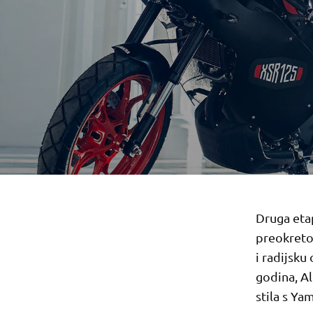
Druga eta
preokretom
i radijsku
godina, Al
stila s Y