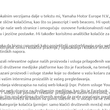
MORE YAMAHA
SUPPORT
okalnim verzijama dalje u tekstu mi, Yamaha Motor Europe N.V.,
e slične kolačićima, kao što su javascript i web beacons. Mi upo
MyYamaha
Parts Catalogue
anje naše web stranice i omogučuju osnovne funkcionalnosti na
Yamaha Music
Book Maintenance
u i jezične postavke. Mi također korisitmo analitičke kolačiće z
Yamaha Racing
Dealer locator
ka da bismo razumjeli kako posjetitelji upotrebljavaju našu web 
trijebit ćemo i kolačiće praćenja / oglašavanja i kolačiće društ
Yamaha Motor Global
tinških napora.
Mobile Apps
azali relevantne oglase naših proizvoda i usluga prilagođenih v
jući društvene medijske platforme kao što je Facebook, na temel
kazani proizvodi i usluge stavke koje su dodane u vašu košaru za
 i vašim interesima proizašlih iz vašeg pregledavanja.
edanja videozapisa na našoj web-lokaciji (npr. Putem usluge You
še web stranice na društvenim medijima, kao što je Facebook. T
ce i videjti sve ponude i reklame prilagođene vašim interesima,
taju tim pružateljima društvenih medija da prate ponašanje pre
uštvenih mreža sa klikom na gumb slažem se. u slučaju da ne želi
kategorije kolačića (prmijer: samo klačići društevnih mreža) mol