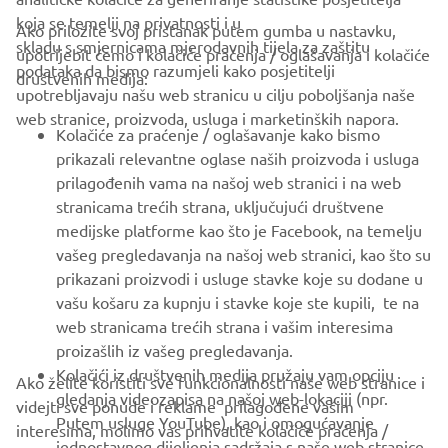
koja se temelji na privatnosti i u
Ako priložite svoj pristanak putem gumba u nastavku,
skladu s smjernicama mjerodavnih tijela za zaštitu
upotrijebit ćemo i kolačiće praćenja / oglašavanja i kolačiće
CORPORATE
podataka da bismo razumjeli kako posjetitelji
društvenih medija:
upotrebljavaju našu web stranicu u cilju poboljšanja naše
web stranice, proizvoda, usluga i marketinških napora.
FOR BUSINESS
Kolačiće za praćenje / oglašavanje kako bismo
prikazali relevantne oglase naših proizvoda i usluga
MORE YAMAHA
prilagođenih vama na našoj web stranici i na web
stranicama trećih strana, uključujući društvene
medijske platforme kao što je Facebook, na temelju
SUPPORT
vašeg pregledavanja na našoj web stranici, kao što su
prikazani proizvodi i usluge stavke koje su dodane u
vašu košaru za kupnju i stavke koje ste kupili, te na
BILTEN
web stranicama trećih strana i vašim interesima
Budite prvi koji će saznati o najnovijim ponudama, posebnim
proizašlih iz vašeg pregledavanja.
događajima, novim izdanjima i još mnogo toga
Kolačići iz društvenih medija pružaju vam opciju
Ako želite koristiti sve funkcionalnosti naše web stranice i
gledanja videozapisa na našoj web-lokaciji (npr.
videjti sve ponude i reklame prilagođene vašim
Putem usluge YouTube), kao i omogućavanje
interesima, molimo vas prihvatite kolačiće praćenja /
jednostavnog dijeljenja sadržaja s naše web stranice