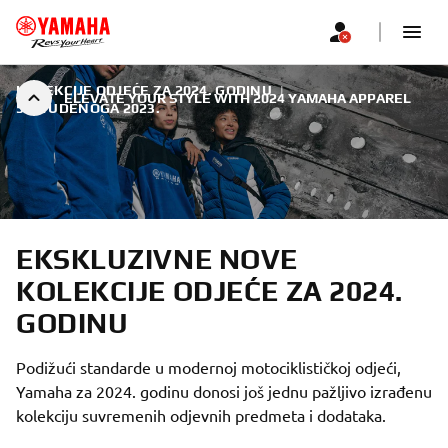
KOLEKCIJE ODJEĆE ZA 2024. GODINU
|
ELEVATE YOUR STYLE WITH 2024 YAMAHA APPAREL
5. STUDENOGA 2023.
EKSKLUZIVNE NOVE
KOLEKCIJE ODJEĆE ZA 2024.
GODINU
Podižući standarde u modernoj motociklističkoj odjeći,
Yamaha za 2024. godinu donosi još jednu pažljivo izrađenu
kolekciju suvremenih odjevnih predmeta i dodataka.