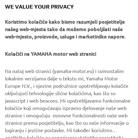
mogu pronaći nešto što će voljeti s ponudom majica, kapa i
WE VALUE YOUR PRIVACY
dukserica koje čine prirodni i neizostavan dio Yamahinog
ormara.
Koristimo kolačiće kako bismo razumjeli posjetitelje
našeg web-mjesta tako da možemo poboljšati naše
Yamahin Sport Heritage XSR asortiman, voljen diljem
web-mjesto, proizvode, usluge i marketinške napore.
svijeta zbog svojih neo-retro stilskih elemenata glavna je
Faster Sons
kolekciju
inspiracija za
za 2024. godinu. Ova
kolekcija vintage tematske odjeće sadrži odjeću za
Kolačići na YAMAHA motor web stranici
svakodnevno nošenje i vožnju u nijansama bijele, crne,
kaki i svijetlo narančaste boje, te tako odaje počast
Na našoj web stranici (yamaha-motor.eu) i svimostalim
Yamahinim trkačkim legendama koristeći suvremene
lokalnim verzijama dalje u tekstu mi, Yamaha Motor
tehnike.
Europe N.V., i njezine podružnice upotrebljavaju kolačiće
uključujući tehnologije slične kolačićima, kao što su
javascript i web beacons. Mi upotrebljavamo funkcionalne
kolačiće koji omogučavaju ispravno djelovanje naše web
KOLEKCIJE ODJEĆE 2024
stranice i omogučuju osnovne funkcionalnosti naše web
stranice prema posjetitelju, kao što su vaše informacije o
logiranju i jezične postavke. Mi također korisitmo
analitičke kolačiće za generiranje statistike posjetitelja