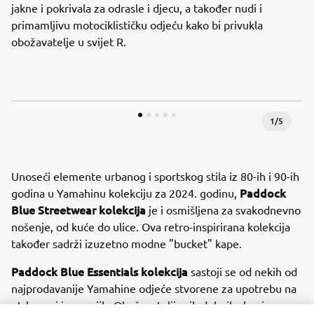
jakne i pokrivala za odrasle i djecu, a također nudi i
primamljivu motociklističku odjeću kako bi privukla
obožavatelje u svijet R.
1
/
5
Unoseći elemente urbanog i sportskog stila iz 80-ih i 90-ih
Paddock
godina u Yamahinu kolekciju za 2024. godinu,
Blue Streetwear
kolekcija
je i osmišljena za svakodnevno
nošenje, od kuće do ulice. Ova retro-inspirirana kolekcija
također sadrži izuzetno modne "bucket" kape.
Paddock Blue Essentials
kolekcija
sastoji se od nekih od
najprodavanije Yamahine odjeće stvorene za upotrebu na
utrkama i izvan njih. Obožavatelji svih dobnih skupina