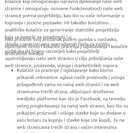
kolačiće koji omogučavaju ispravno djelovanje naše web
stranice i omogučuju osnovne funkcionalnosti naše web
stranice prema posjetitelju, kao što su vaše informacije o
logiranju i jezične postavke. Mi također korisitmo
analitičke kolačiće za generiranje statistike posjetitelja
koja se temelji na privatnosti i u
Ako priložite svoj pristanak putem gumba u nastavku,
skladu s smjernicama mjerodavnih tijela za zaštitu
upotrijebit ćemo i kolačiće praćenja / oglašavanja i kolačiće
CORPORATE
podataka da bismo razumjeli kako posjetitelji
društvenih medija:
upotrebljavaju našu web stranicu u cilju poboljšanja naše
web stranice, proizvoda, usluga i marketinških napora.
FOR BUSINESS
Kolačiće za praćenje / oglašavanje kako bismo
prikazali relevantne oglase naših proizvoda i usluga
MORE YAMAHA
prilagođenih vama na našoj web stranici i na web
stranicama trećih strana, uključujući društvene
medijske platforme kao što je Facebook, na temelju
SUPPORT
vašeg pregledavanja na našoj web stranici, kao što su
prikazani proizvodi i usluge stavke koje su dodane u
vašu košaru za kupnju i stavke koje ste kupili, te na
BILTEN
web stranicama trećih strana i vašim interesima
Budite prvi koji će saznati o najnovijim ponudama, posebnim