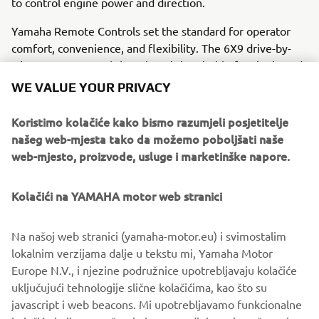
to control engine power and direction.
Yamaha Remote Controls set the standard for operator
comfort, convenience, and flexibility. The 6X9 drive-by-
wire remote control throttle unit is suitable for single and
multi-engine boats and now features an integral start-stop
WE VALUE YOUR PRIVACY
engine control button negating the need for additional
controls, thereby freeing up more space.
Koristimo kolačiće kako bismo razumjeli posjetitelje
našeg web-mjesta tako da možemo poboljšati naše
web-mjesto, proizvode, usluge i marketinške napore.
Kolačići na YAMAHA motor web stranici
Na našoj web stranici (yamaha-motor.eu) i svimostalim
lokalnim verzijama dalje u tekstu mi, Yamaha Motor
Europe N.V., i njezine podružnice upotrebljavaju kolačiće
uključujući tehnologije slične kolačićima, kao što su
javascript i web beacons. Mi upotrebljavamo funkcionalne