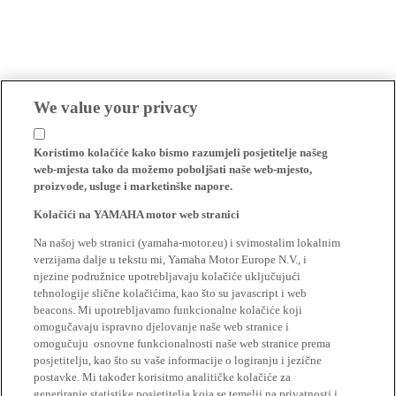
We value your privacy
Koristimo kolačiće kako bismo razumjeli posjetitelje našeg
web-mjesta tako da možemo poboljšati naše web-mjesto,
proizvode, usluge i marketinške napore.
Kolačići na YAMAHA motor web stranici
Na našoj web stranici (yamaha-motor.eu) i svimostalim lokalnim
verzijama dalje u tekstu mi, Yamaha Motor Europe N.V., i
njezine podružnice upotrebljavaju kolačiće uključujući
tehnologije slične kolačićima, kao što su javascript i web
beacons. Mi upotrebljavamo funkcionalne kolačiće koji
omogučavaju ispravno djelovanje naše web stranice i
omogučuju osnovne funkcionalnosti naše web stranice prema
posjetitelju, kao što su vaše informacije o logiranju i jezične
postavke. Mi također korisitmo analitičke kolačiće za
generiranje statistike posjetitelja koja se temelji na privatnosti i