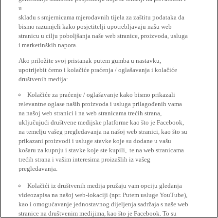
u
skladu s smjernicama mjerodavnih tijela za zaštitu podataka da
bismo razumjeli kako posjetitelji upotrebljavaju našu web
stranicu u cilju poboljšanja naše web stranice, proizvoda, usluga
i marketinških napora.
Ako priložite svoj pristanak putem gumba u nastavku,
upotrijebit ćemo i kolačiće praćenja / oglašavanja i kolačiće
društvenih medija:
Kolačiće za praćenje / oglašavanje kako bismo prikazali
relevantne oglase naših proizvoda i usluga prilagođenih vama
na našoj web stranici i na web stranicama trećih strana,
uključujući društvene medijske platforme kao što je Facebook,
na temelju vašeg pregledavanja na našoj web stranici, kao što su
prikazani proizvodi i usluge stavke koje su dodane u vašu
košaru za kupnju i stavke koje ste kupili, te na web stranicama
trećih strana i vašim interesima proizašlih iz vašeg
pregledavanja.
Kolačići iz društvenih medija pružaju vam opciju gledanja
videozapisa na našoj web-lokaciji (npr. Putem usluge YouTube),
kao i omogućavanje jednostavnog dijeljenja sadržaja s naše web
stranice na društvenim medijima, kao što je Facebook. To su