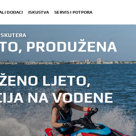
ALI DODACI
ISKUSTVA
SERVIS I POTPORA
 SKUTERA
TO, PRODUŽENA
H
ENO LJETO,
IJA NA VODENE