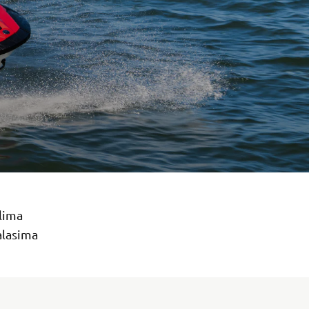
lima
talasima