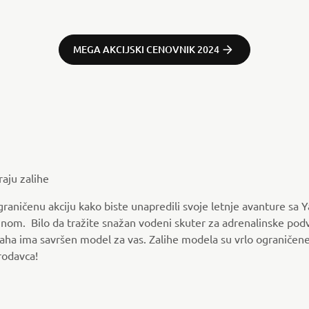
MEGA AKCIJSKI CENOVNIK 2024
raju zalihe
raničenu akciju kako biste unapredili svoje letnje avanture 
nom. Bilo da tražite snažan vodeni skuter za adrenalinske podvi
ha ima savršen model za vas. Zalihe modela su vrlo ograničene,
rodavca!