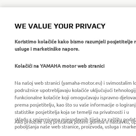
WE VALUE YOUR PRIVACY
Koristimo kolačiće kako bismo razumjeli posjetitelj
usluge i marketinške napore.
Kolačići na YAMAHA motor web stranici
CORPORATE
FOR BUSINESS
Na našoj web stranici (yamaha-motor.eu) i svimostalim l
podružnice upotrebljavaju kolačiće uključujući tehnologij
About us
eBike systems
funkcionalne kolačiće koji omogučavaju ispravno djelov
News
Authorities & Police
prema posjetitelju, kao što su vaše informacije o logiranj
statistike posjetitelja koja se temelji na privatnosti i u
Events
Golfcourses
skladu s smjernicama mjerodavnih tijela za zaštitu podata
Ako priložite svoj pristanak putem gumba u nastavku, upo
Press
First responders
poboljšanja naše web stranice, proizvoda, usluga i marke
Brochures
Driving schools