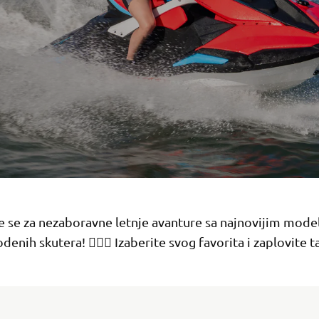
e se za nezaboravne letnje avanture sa najnovijim mode
enih skutera! 🏄‍♂️🌞 Izaberite svog favorita i zaplovite 