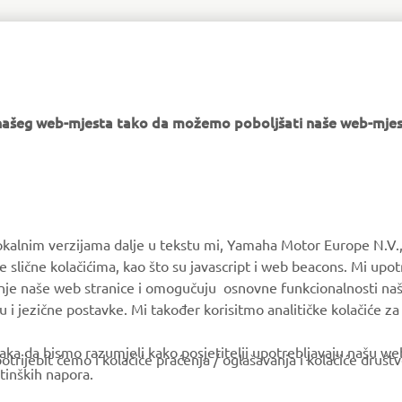
VAŠ NAJBLIŽJI TRGOVAC YAMAHA
e našeg web-mjesta tako da možemo poboljšati naše web-mjes
MORE YAMAHA
SUPPORT
okalnim verzijama dalje u tekstu mi, Yamaha Motor Europe N.V.,
e slične kolačićima, kao što su javascript i web beacons. Mi upo
MyYamaha
Parts Catalogue
anje naše web stranice i omogučuju osnovne funkcionalnosti na
Yamaha Music
Book Maintenance
u i jezične postavke. Mi također korisitmo analitičke kolačiće z
Yamaha Racing
Dealer locator
ka da bismo razumjeli kako posjetitelji upotrebljavaju našu web 
trijebit ćemo i kolačiće praćenja / oglašavanja i kolačiće društ
Yamaha Motor Global
tinških napora.
Mobile Apps