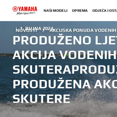
NAŠI MODELI
OPREMA
ODJEĆA I OST
|
1. RUJNA 2024.
NOVOSTI
AKCIJSKA PONUDA VODENIH
PRODUŽENO LJE
AKCIJA VODENI
SKUTERAPRODUŽ
PRODUŽENA AKC
SKUTERE