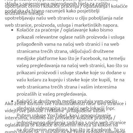
skladu s smjernicama mjerodavnih tijela za zaštitu
upotrijebit ćemo i kolačiće praćenja / oglašavanja i kolačiće
CORPORATE
podataka da bismo razumjeli kako posjetitelji
društvenih medija:
upotrebljavaju našu web stranicu u cilju poboljšanja naše
web stranice, proizvoda, usluga i marketinških napora.
FOR BUSINESS
Kolačiće za praćenje / oglašavanje kako bismo
prikazali relevantne oglase naših proizvoda i usluga
MORE YAMAHA
prilagođenih vama na našoj web stranici i na web
stranicama trećih strana, uključujući društvene
medijske platforme kao što je Facebook, na temelju
SUPPORT
vašeg pregledavanja na našoj web stranici, kao što su
prikazani proizvodi i usluge stavke koje su dodane u
vašu košaru za kupnju i stavke koje ste kupili, te na
BILTEN
web stranicama trećih strana i vašim interesima
Budite prvi koji će saznati o najnovijim ponudama, posebnim
proizašlih iz vašeg pregledavanja.
događajima, novim izdanjima i još mnogo toga
Kolačići iz društvenih medija pružaju vam opciju
Ako želite koristiti sve funkcionalnosti naše web stranice i
gledanja videozapisa na našoj web-lokaciji (npr.
videjti sve ponude i reklame prilagođene vašim
Putem usluge YouTube), kao i omogućavanje
interesima, molimo vas prihvatite kolačiće praćenja /
jednostavnog dijeljenja sadržaja s naše web stranice
oglašavanja te kolačiće društvenih mreža sa klikom na
PRETPLATITE SE
na društvenim medijima, kao što je Facebook. To su
gumb slažem se. u slučaju da ne želite prihaviti navedene