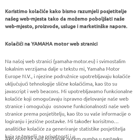
difference to boat builders, at the same 
Koristimo kolačiće kako bismo razumjeli posjetitelje
time contributing to our global marine 
našeg web-mjesta tako da možemo poboljšati naše
sustainability goals.
web-mjesto, proizvode, usluge i marketinške napore.
— Fabrice Lacoume, Marine Director of 
Kolačići na YAMAHA motor web stranici
Yamaha Motor Europe
Na našoj web stranici (yamaha-motor.eu) i svimostalim
lokalnim verzijama dalje u tekstu mi, Yamaha Motor
Europe N.V., i njezine podružnice upotrebljavaju kolačiće
1
/
31
uključujući tehnologije slične kolačićima, kao što su
javascript i web beacons. Mi upotrebljavamo funkcionalne
kolačiće koji omogučavaju ispravno djelovanje naše web
MORE CORPORATE NEWS
stranice i omogučuju osnovne funkcionalnosti naše web
stranice prema posjetitelju, kao što su vaše informacije o
logiranju i jezične postavke. Mi također korisitmo
analitičke kolačiće za generiranje statistike posjetitelja
koja se temelji na privatnosti i u
Ako priložite svoj pristanak putem gumba u nastavku,