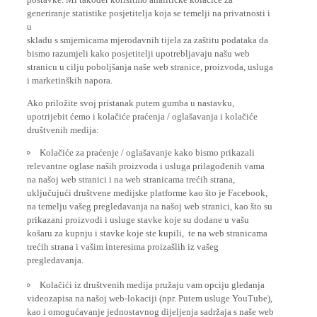
generiranje statistike posjetitelja koja se temelji na privatnosti i
u
skladu s smjernicama mjerodavnih tijela za zaštitu podataka da
bismo razumjeli kako posjetitelji upotrebljavaju našu web
stranicu u cilju poboljšanja naše web stranice, proizvoda, usluga
i marketinških napora.
Ako priložite svoj pristanak putem gumba u nastavku,
upotrijebit ćemo i kolačiće praćenja / oglašavanja i kolačiće
društvenih medija:
Kolačiće za praćenje / oglašavanje kako bismo prikazali
relevantne oglase naših proizvoda i usluga prilagođenih vama
na našoj web stranici i na web stranicama trećih strana,
uključujući društvene medijske platforme kao što je Facebook,
na temelju vašeg pregledavanja na našoj web stranici, kao što su
prikazani proizvodi i usluge stavke koje su dodane u vašu
košaru za kupnju i stavke koje ste kupili, te na web stranicama
trećih strana i vašim interesima proizašlih iz vašeg
pregledavanja.
Kolačići iz društvenih medija pružaju vam opciju gledanja
videozapisa na našoj web-lokaciji (npr. Putem usluge YouTube),
kao i omogućavanje jednostavnog dijeljenja sadržaja s naše web