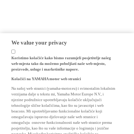
We value your privacy
Koristimo kolačiće kako bismo razumjeli posjetitelje našeg
web-mjesta tako da možemo poboljšati naše web-mjesto,
proizvode, usluge i marketinške napore.
Kolačići na YAMAHA motor web stranici
Na našoj web stranici (yamaha-motor.eu) i svimostalim lokalnim
verzijama dalje u tekstu mi, Yamaha Motor Europe N.V., i
njezine podružnice upotrebljavaju kolačiće uključujući
tehnologije slične kolačićima, kao što su javascript i web
beacons. Mi upotrebljavamo funkcionalne kolačiće koji
omogučavaju ispravno djelovanje naše web stranice i
omogučuju osnovne funkcionalnosti naše web stranice prema
posjetitelju, kao što su vaše informacije o logiranju i jezične
postavke. Mi također korisitmo analitičke kolačiće za