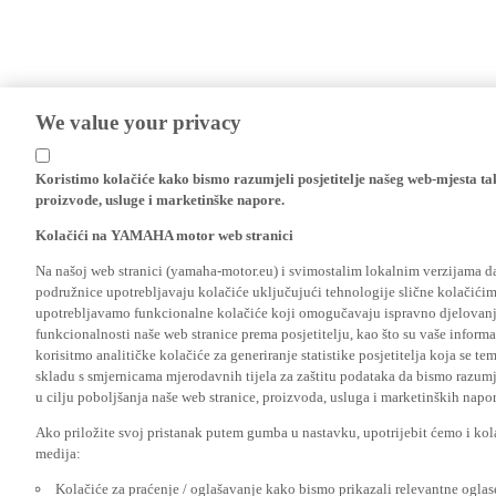
We value your privacy
Koristimo kolačiće kako bismo razumjeli posjetitelje našeg web-mjesta t
proizvode, usluge i marketinške napore.
Kolačići na YAMAHA motor web stranici
Na našoj web stranici (yamaha-motor.eu) i svimostalim lokalnim verzijama da
podružnice upotrebljavaju kolačiće uključujući tehnologije slične kolačićima
upotrebljavamo funkcionalne kolačiće koji omogučavaju ispravno djelovan
funkcionalnosti naše web stranice prema posjetitelju, kao što su vaše informa
korisitmo analitičke kolačiće za generiranje statistike posjetitelja koja se tem
skladu s smjernicama mjerodavnih tijela za zaštitu podataka da bismo razumje
u cilju poboljšanja naše web stranice, proizvoda, usluga i marketinških napor
Ako priložite svoj pristanak putem gumba u nastavku, upotrijebit ćemo i kola
medija:
Kolačiće za praćenje / oglašavanje kako bismo prikazali relevantne ogla