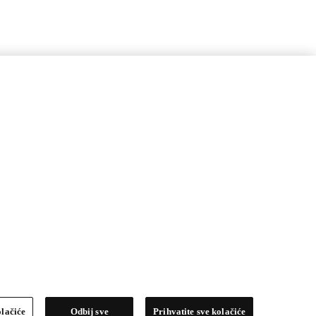
olačiće
Odbij sve
Prihvatite sve kolačiće