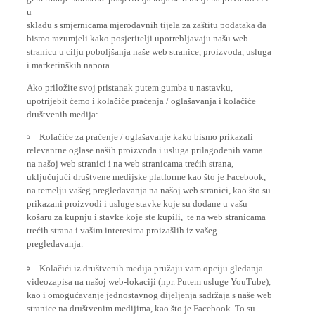
u
skladu s smjernicama mjerodavnih tijela za zaštitu podataka da
bismo razumjeli kako posjetitelji upotrebljavaju našu web
stranicu u cilju poboljšanja naše web stranice, proizvoda, usluga
i marketinških napora.
Ako priložite svoj pristanak putem gumba u nastavku,
upotrijebit ćemo i kolačiće praćenja / oglašavanja i kolačiće
društvenih medija:
Kolačiće za praćenje / oglašavanje kako bismo prikazali
relevantne oglase naših proizvoda i usluga prilagođenih vama
na našoj web stranici i na web stranicama trećih strana,
uključujući društvene medijske platforme kao što je Facebook,
na temelju vašeg pregledavanja na našoj web stranici, kao što su
prikazani proizvodi i usluge stavke koje su dodane u vašu
košaru za kupnju i stavke koje ste kupili, te na web stranicama
trećih strana i vašim interesima proizašlih iz vašeg
pregledavanja.
Kolačići iz društvenih medija pružaju vam opciju gledanja
videozapisa na našoj web-lokaciji (npr. Putem usluge YouTube),
kao i omogućavanje jednostavnog dijeljenja sadržaja s naše web
stranice na društvenim medijima, kao što je Facebook. To su