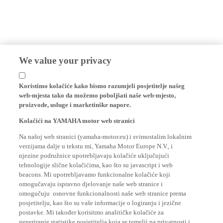
We value your privacy
Koristimo kolačiće kako bismo razumjeli posjetitelje našeg
web-mjesta tako da možemo poboljšati naše web-mjesto,
proizvode, usluge i marketinške napore.
Kolačići na YAMAHA motor web stranici
Na našoj web stranici (yamaha-motor.eu) i svimostalim lokalnim
verzijama dalje u tekstu mi, Yamaha Motor Europe N.V., i
njezine podružnice upotrebljavaju kolačiće uključujući
tehnologije slične kolačićima, kao što su javascript i web
beacons. Mi upotrebljavamo funkcionalne kolačiće koji
omogučavaju ispravno djelovanje naše web stranice i
omogučuju osnovne funkcionalnosti naše web stranice prema
posjetitelju, kao što su vaše informacije o logiranju i jezične
postavke. Mi također korisitmo analitičke kolačiće za
generiranje statistike posjetitelja koja se temelji na privatnosti i