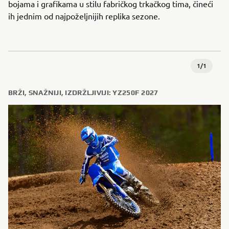
bojama i grafikama u stilu fabričkog trkačkog tima, čineći
ih jednim od najpoželjnijih replika sezone.
1
/
1
BRŽI, SNAŽNIJI, IZDRŽLJIVIJI: YZ250F 2027