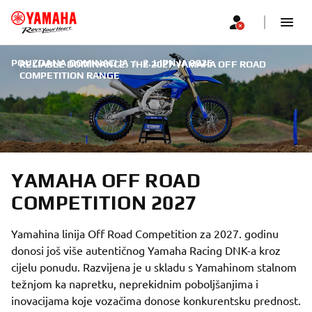
POUZDANA DOMINACIJA
|
2. LIPNJA 2026.
RELIABLE DOMINANCE: THE 2027 YAMAHA OFF ROAD
COMPETITION RANGE
YAMAHA OFF ROAD
COMPETITION 2027
Yamahina linija Off Road Competition za 2027. godinu
donosi još više autentičnog Yamaha Racing DNK-a kroz
cijelu ponudu. Razvijena je u skladu s Yamahinom stalnom
težnjom ka napretku, neprekidnim poboljšanjima i
inovacijama koje vozačima donose konkurentsku prednost.