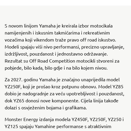
S novom linijom Yamaha je kreirala izbor motocikala
namijenjenih i iskusnim takmičarima i rekreativnim
vozačima koji vikendom traže pravo off road iskustvo.
Modeli spajaju viši nivo performansi, precizno upravljanje,
izdržljivost, pouzdanost i jednostavno održavanje.
Rezultat su Off Road Competition motocikli stvoreni za
pobjede, bilo kada, bilo gdje i na bilo kojem nivou.
Za 2027. godinu Yamaha je značajno unaprijedila model
YZ250F, koji je prošao kroz potpunu obnovu. Model YZ85
dobio je nadogradnje za veću upotrebljivost i pouzdanost,
dok YZ65 donosi nove komponente. Cijela linija takođe
dolazi s osvježenim bojama i grafikama.
Monster Energy izdanja modela YZ450F, YZ250F, YZ250 i
YZ125 spajaju Yamahine performanse s atraktivnim