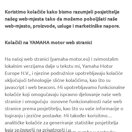
Koristimo kolačiće kako bismo razumjeli posjetitelje
našeg web-mjesta tako da možemo poboljšati naše
web-mjesto, proizvode, usluge i marketinške napore.
Kolačići na YAMAHA motor web stranici
Za 2027. godinu Yamaha YZ85 dobija nadogradnje motora
i šasije koje povećavaju konkurentnost, a istovremeno
Na našoj web stranici (yamaha-motor.eu) i svimostalim
poboljšavaju upotrebljivost i pouzdanost. Time se pomaže
lokalnim verzijama dalje u tekstu mi, Yamaha Motor
i u smanjenju troškova korištenja i održavanja.
Europe N.V., i njezine podružnice upotrebljavaju kolačiće
uključujući tehnologije slične kolačićima, kao što su
javascript i web beacons. Mi upotrebljavamo funkcionalne
kolačiće koji omogučavaju ispravno djelovanje naše web
OTKRIJTE LINIJU
stranice i omogučuju osnovne funkcionalnosti naše web
stranice prema posjetitelju, kao što su vaše informacije o
logiranju i jezične postavke. Mi također korisitmo
analitičke kolačiće za generiranje statistike posjetitelja
koja se temelji na privatnosti i u
Ako priložite svoj pristanak putem gumba u nastavku,