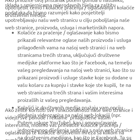
skladu s smjernicama mjerodavnih tijela za zaštitu
upotrijebit ćemo i kolačiće praćenja / oglašavanja i kolačiće
CORPORATE
podataka da bismo razumjeli kako posjetitelji
društvenih medija:
upotrebljavaju našu web stranicu u cilju poboljšanja naše
web stranice, proizvoda, usluga i marketinških napora.
FOR BUSINESS
Kolačiće za praćenje / oglašavanje kako bismo
prikazali relevantne oglase naših proizvoda i usluga
MORE YAMAHA
prilagođenih vama na našoj web stranici i na web
stranicama trećih strana, uključujući društvene
medijske platforme kao što je Facebook, na temelju
SUPPORT
vašeg pregledavanja na našoj web stranici, kao što su
prikazani proizvodi i usluge stavke koje su dodane u
vašu košaru za kupnju i stavke koje ste kupili, te na
BILTEN
web stranicama trećih strana i vašim interesima
Budite prvi koji će saznati o najnovijim ponudama, posebnim
proizašlih iz vašeg pregledavanja.
događajima, novim izdanjima i još mnogo toga
Kolačići iz društvenih medija pružaju vam opciju
Ako želite koristiti sve funkcionalnosti naše web stranice i
gledanja videozapisa na našoj web-lokaciji (npr.
videjti sve ponude i reklame prilagođene vašim
Putem usluge YouTube), kao i omogućavanje
interesima, molimo vas prihvatite kolačiće praćenja /
jednostavnog dijeljenja sadržaja s naše web stranice
oglašavanja te kolačiće društvenih mreža sa klikom na
PRETPLATITE SE
na društvenim medijima, kao što je Facebook. To su
gumb slažem se. u slučaju da ne želite prihaviti navedene