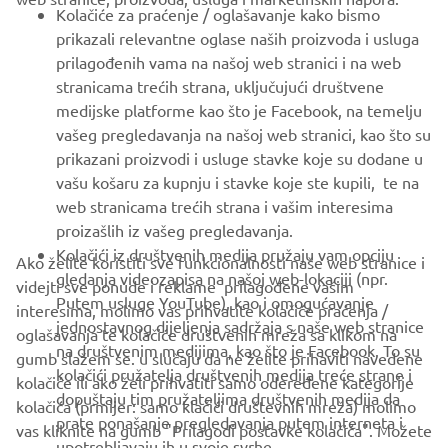
FOR BUSINESS
Kolačiće za praćenje / oglašavanje kako bismo
prikazali relevantne oglase naših proizvoda i usluga
MORE YAMAHA
prilagođenih vama na našoj web stranici i na web
stranicama trećih strana, uključujući društvene
medijske platforme kao što je Facebook, na temelju
SUPPORT
vašeg pregledavanja na našoj web stranici, kao što su
prikazani proizvodi i usluge stavke koje su dodane u
vašu košaru za kupnju i stavke koje ste kupili, te na
BILTEN
web stranicama trećih strana i vašim interesima
Budite prvi koji će saznati o najnovijim ponudama, posebnim
proizašlih iz vašeg pregledavanja.
događajima, novim izdanjima i još mnogo toga
Kolačići iz društvenih medija pružaju vam opciju
Ako želite koristiti sve funkcionalnosti naše web stranice i
gledanja videozapisa na našoj web-lokaciji (npr.
videjti sve ponude i reklame prilagođene vašim
Putem usluge YouTube), kao i omogućavanje
interesima, molimo vas prihvatite kolačiće praćenja /
jednostavnog dijeljenja sadržaja s naše web stranice
oglašavanja te kolačiće društvenih mreža sa klikom na
PRETPLATITE SE
na društvenim medijima, kao što je Facebook. To su
gumb slažem se. u slučaju da ne želite prihaviti navedene
kolačići pružatelja društvenih medija treće strane i
kolačiće ili ako želi prihvatiti samo odeređene kategorije
dopuštaju tim pružateljima društvenih medija da
Pročitajte našu Politiku privatnosti kako biste saznali kako
kolačića (prmijer: samo klačići društevnih mreža) molimo
prate ponašanje pregledavanja putem interneta i
obrađujemo vaše osobne podatke:
Pravila o Zaštiti Privatnosti
vas kliknite na gumb "Prilagodi postavke kolačića". Možete
upotrebljavaju ih u svoje svrhe.