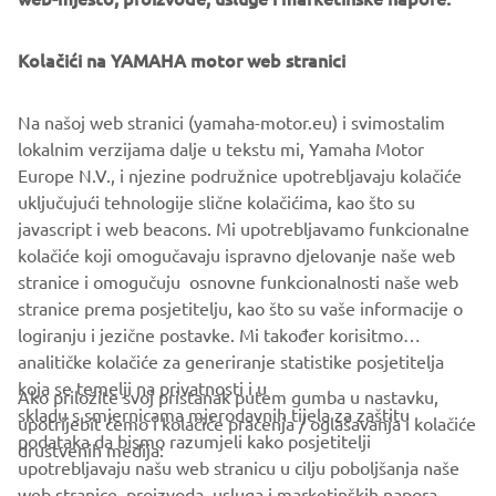
Kolačići na YAMAHA motor web stranici
MARCOPOLO ADVENTURE YACHTS EmPowered by
Yamaha will be available through selected dealers,
reinforcing Yamaha Motor Europe’s ongoing commitment
Na našoj web stranici (yamaha-motor.eu) i svimostalim
to supporting innovative boatbuilders and delivering
lokalnim verzijama dalje u tekstu mi, Yamaha Motor
complete propulsion solutions across diverse marine
Europe N.V., i njezine podružnice upotrebljavaju kolačiće
segments.
uključujući tehnologije slične kolačićima, kao što su
javascript i web beacons. Mi upotrebljavamo funkcionalne
kolačiće koji omogučavaju ispravno djelovanje naše web
DISCOVER MORE
stranice i omogučuju osnovne funkcionalnosti naše web
stranice prema posjetitelju, kao što su vaše informacije o
logiranju i jezične postavke. Mi također korisitmo
analitičke kolačiće za generiranje statistike posjetitelja
koja se temelji na privatnosti i u
Ako priložite svoj pristanak putem gumba u nastavku,
skladu s smjernicama mjerodavnih tijela za zaštitu
upotrijebit ćemo i kolačiće praćenja / oglašavanja i kolačiće
CORPORATE
podataka da bismo razumjeli kako posjetitelji
društvenih medija:
upotrebljavaju našu web stranicu u cilju poboljšanja naše
web stranice, proizvoda, usluga i marketinških napora.