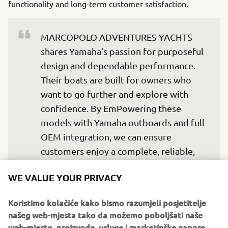
functionality and long-term customer satisfaction.
MARCOPOLO ADVENTURES YACHTS 
shares Yamaha’s passion for purposeful 
design and dependable performance. 
Their boats are built for owners who 
want to go further and explore with 
confidence. By EmPowering these 
models with Yamaha outboards and full 
OEM integration, we can ensure 
customers enjoy a complete, reliable, 
and refined on-water experience from 
WE VALUE YOUR PRIVACY
day one.
— Fabrice Lacoume, Marine Director at 
Koristimo kolačiće kako bismo razumjeli posjetitelje
Yamaha Motor Europe
našeg web-mjesta tako da možemo poboljšati naše
web-mjesto, proizvode, usluge i marketinške napore.