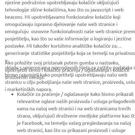
njezine podružnice upotrebljavaju kolačiće uključujući
tehnologije slične kolačićima, kao što su javascript i web
beacons. Mi upotrebljavamo funkcionalne kolačiće koji
omogučavaju ispravno djelovanje naše web stranice i
omogučuju osnovne funkcionalnosti naše web stranice pre
CORPORATE
posjetitelju, kao što su vaše informacije o logiranju i jezične
postavke. Mi također korisitmo analitičke kolačiće za
FOR BUSINESS
generiranje statistike posjetitelja koja se temelji na privatnost
u
Ako priložite svoj pristanak putem gumba u nastavku,
MORE YAMAHA
skladu s smjernicama mjerodavnih tijela za zaštitu podataka 
upotrijebit ćemo i kolačiće praćenja / oglašavanja i kolačiće
bismo razumjeli kako posjetitelji upotrebljavaju našu web
društvenih medija:
stranicu u cilju poboljšanja naše web stranice, proizvoda, usl
SUPPORT
i marketinških napora.
Kolačiće za praćenje / oglašavanje kako bismo prikazali
relevantne oglase naših proizvoda i usluga prilagođeni
BILTEN
vama na našoj web stranici i na web stranicama trećih
strana, uključujući društvene medijske platforme kao š
Budite prvi koji će saznati o najnovijim ponudama, posebnim
je Facebook, na temelju vašeg pregledavanja na našoj
događajima, novim izdanjima i još mnogo toga
web stranici, kao što su prikazani proizvodi i usluge