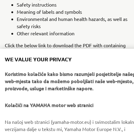
Safety instructions
Meaning of labels and symbols
Environmental and human health hazards, as well as
safety risks
Other relevant information
Click the below link to download the PDF with containing
information on management of waste batteries.
WE VALUE YOUR PRIVACY
Preuzimanja
Koristimo kolačiće kako bismo razumjeli posjetitelje naše
web-mjesta tako da možemo poboljšati naše web-mjesto,
Management of waste batteries (English)
(1.9MB)
proizvode, usluge i marketinške napore.
Instruction and safety information for battery
(1.6MB)
Kolačići na YAMAHA motor web stranici
To dispose of used batteries equipped in Yamaha
Na našoj web stranici (yamaha-motor.eu) i svimostalim lokal
products, contact your
local Yamaha dealer
.
verzijama dalje u tekstu mi, Yamaha Motor Europe N.V., i