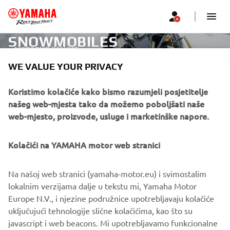
SNOWMOBILES
MOTORNE SANJKE
WE VALUE YOUR PRIVACY
CORPORATE
Koristimo kolačiće kako bismo razumjeli posjetitelje
našeg web-mjesta tako da možemo poboljšati naše
web-mjesto, proizvode, usluge i marketinške napore.
FOR BUSINESS
Kolačići na YAMAHA motor web stranici
MORE YAMAHA
Na našoj web stranici (yamaha-motor.eu) i svimostalim
SUPPORT
lokalnim verzijama dalje u tekstu mi, Yamaha Motor
Europe N.V., i njezine podružnice upotrebljavaju kolačiće
uključujući tehnologije slične kolačićima, kao što su
BILTEN
javascript i web beacons. Mi upotrebljavamo funkcionalne