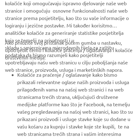
Budite prvi koji će saznati o najnovijim ponudama, posebnim
kolačiće koji omogučavaju ispravno djelovanje naše web
događajima, novim izdanjima i još mnogo toga
stranice i omogučuju osnovne funkcionalnosti naše web
stranice prema posjetitelju, kao što su vaše informacije o
logiranju i jezične postavke. Mi također korisitmo
analitičke kolačiće za generiranje statistike posjetitelja
PRETPLATITE SE
koja se temelji na privatnosti i u
Ako priložite svoj pristanak putem gumba u nastavku,
skladu s smjernicama mjerodavnih tijela za zaštitu
upotrijebit ćemo i kolačiće praćenja / oglašavanja i kolačiće
podataka da bismo razumjeli kako posjetitelji
Pročitajte našu Politiku privatnosti kako biste saznali kako
društvenih medija:
upotrebljavaju našu web stranicu u cilju poboljšanja naše
obrađujemo vaše osobne podatke:
Pravila o Zaštiti Privatnosti
web stranice, proizvoda, usluga i marketinških napora.
Kolačiće za praćenje / oglašavanje kako bismo
Montenegro (Serbian)
prikazali relevantne oglase naših proizvoda i usluga
prilagođenih vama na našoj web stranici i na web
stranicama trećih strana, uključujući društvene
medijske platforme kao što je Facebook, na temelju
vašeg pregledavanja na našoj web stranici, kao što su
© Copyright - 2026 Yamaha Motor Europe N.V. - All Rights
prikazani proizvodi i usluge stavke koje su dodane u
Reserved
vašu košaru za kupnju i stavke koje ste kupili, te na
web stranicama trećih strana i vašim interesima