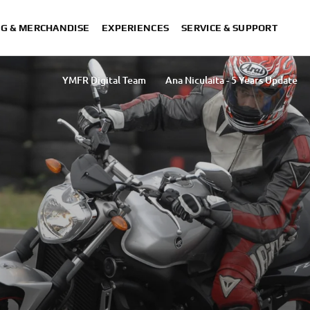
NG & MERCHANDISE
EXPERIENCES
SERVICE & SUPPORT
YMFR Digital Team
Ana Niculaita - 5 Years Update
Rasha Ibrahim T