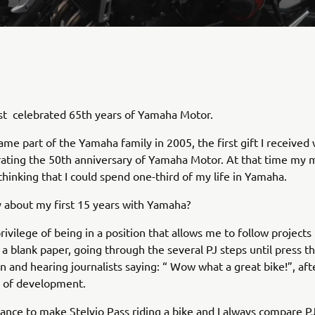
st celebrated 65th years of Yamaha Motor.
me part of the Yamaha family in 2005, the first gift I received
ating the 50th anniversary of Yamaha Motor. At that time my 
hinking that I could spend one-third of my life in Yamaha.
 about my first 15 years with Yamaha?
privilege of being in a position that allows me to follow project
n a blank paper, going through the several PJ steps until press t
n and hearing journalists saying: “ Wow what a great bike!”, af
s of development.
hance to make Stelvio Pass riding a bike and I always compare P