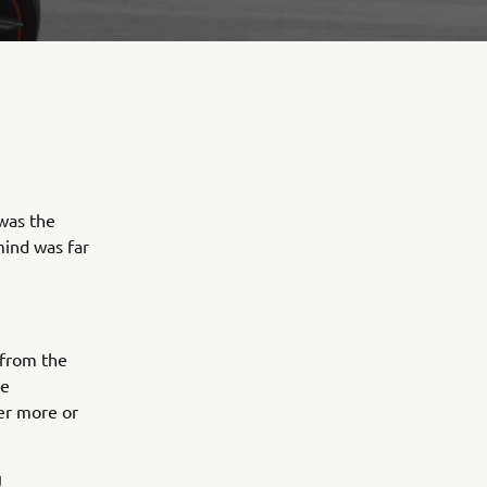
 was the
mind was far
s from the
he
ter more or
J