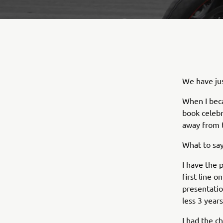
We have ju
When I beca
book celebr
away from t
What to say
I have the 
first line o
presentatio
less 3 year
I had the c