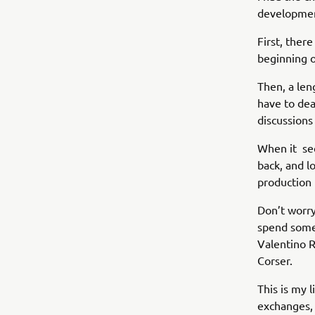
development
First, there
beginning o
Then, a len
have to dea
discussions 
When it see
back, and lo
production 
Don’t worry
spend some
Valentino R
Corser.
This is my 
exchanges, 