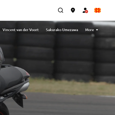
Vincent van der Voort
Sakurako Umezawa
More
avlibiyik
Maiko Kawai
Magdalena Piskorz