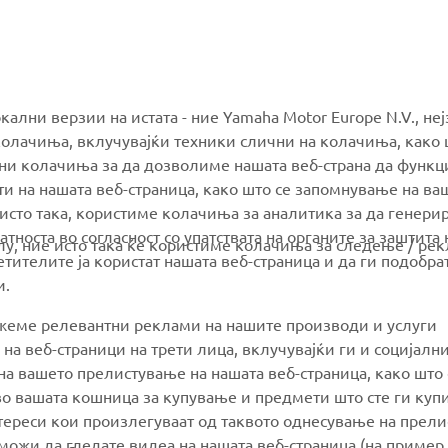
MORE YAMAHA
SUPPORT
окални верзии на истата - ние Yamaha Motor Europe N.V., не
олачиња, вклучувајќи техники слични на колачиња, како 
ални колачиња за да дозволиме нашата веб-страна да функ
MyYamaha
Parts Catalogue
и на нашата веб-страница, како што се запомнување на ва
Yamaha Music
Book Maintenance
 исто така, користиме колачиња за аналитика за да генери
тноста во согласност со упатствата на органите за заштита 
Yamaha Racing
Dealer locator
олу, ние исто така ќе користиме колачиња за следење / ре
тителите ја користат нашата веб-страница и да ги подобра
Yamaha Motor Global
Management of Waste
и.
Batteries
Mobile Apps
ажеме релевантни реклами на нашите производи и услуги
 на веб-страници на трети лица, вклучувајќи ги и социјалн
а вашето прелистување на нашата веб-страница, како што 
о вашата кошница за купување и предмети што сте ги купи
нтереси кои произлегуваат од таквото однесување на прел
ожи да гледате видеа на нашата веб-страница (на пример,