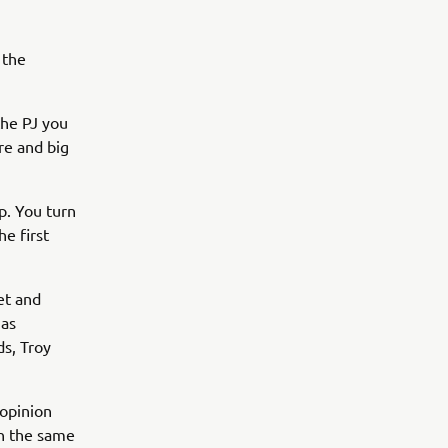
 the
the PJ you
re and big
p. You turn
he first
et and
 as
s, Troy
 opinion
th the same