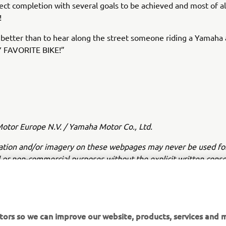
ject completion with several goals to be achieved and most of a
!
better than to hear along the street someone riding a Yamaha 
Y FAVORITE BIKE!”
tor Europe N.V. / Yamaha Motor Co., Ltd.
ation and/or imagery on these webpages may never be used fo
or non-commercial purposes without the explicit written conse
or Europe N.V. and/or Yamaha Motor Co., Ltd.
 in a safe manner and obey all local road laws.
itors so we can improve our website, products, services and 