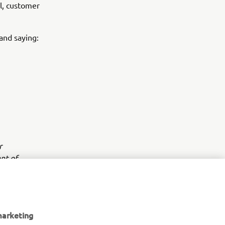
ll, customer
and saying:
r
nt of
marketing