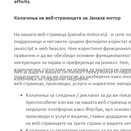
efforts.
Колачиња на веб-страницата на Јамаха мотор
CORPORATE
FOR BUSINESS
На нашата веб-страница (yamaha-motor.eu) - и сите л
подружници и неговите сродни филијали користат к
javascript и web beacons. Ние користиме функцион
About us
eBike systems
правилно и да ви обезбеди основни функционалност
News
Authorities & Police
ингеренции за најава и преференци на јазикот. Ние,
кориснички статистики на основа за заштита на прива
Events
Golfcourses
Ако ја дадете вашата согласност преку копчето под
податоците за да ни помогне да разбереме како посе
колачиња за социјални медиуми:
Press
First responders
веб-страници, производи, услуги и маркетинг напор
Brochures
Driving schools
Колачиња за следење / реклами за да ви пок
Working at Yamaha
Robotics
приспособени кон вас на нашата веб-страница и
медиуми платформи како Фејсбук, врз основа н
Become a Dealer
Partnerships
производи и услуги видени, ставки додадени в
Human Rights Policy
Technical information for
на веб-страниците на трети страни и вашите и
independent dealers
Колачиња со социјални медиуми за да ви овозм