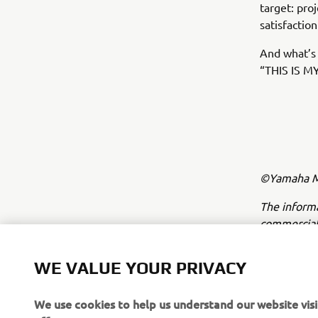
target: pro
satisfaction
And what’s 
“THIS IS M
©Yamaha Mo
The inform
commercial 
Yamaha Mot
WE VALUE YOUR PRIVACY
Always ride
We use cookies to help us understand our website vis