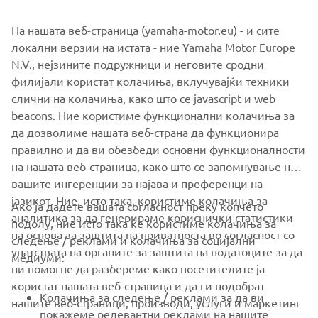
На нашата веб-страница (yamaha-motor.eu) - и сите
©Yamaha Motor Europe N.V. / Yamaha Motor Co., Ltd.
локални верзии на истата - ние Yamaha Motor Europe
N.V., нејзините подружници и неговите сродни
The information and/or imagery on these webpages may
филијали користат колачиња, вклучувајќи техники
never be used for commercial or non-commercial
слични на колачиња, како што се javascript и web
purposes without the explicit written consent of Yamaha
beacons. Ние користиме функционални колачиња за
Motor Europe N.V. and/or Yamaha Motor Co., Ltd.
да дозволиме нашата веб-страна да функционира
Always ride in a safe manner and obey all local road laws.
правилно и да ви обезбеди основни функционалности
на нашата веб-страница, како што се запомнување на
вашите ингеренции за најава и преференци на
јазикот. Ние, исто така, користиме колачиња за
Ако ја дадете вашата согласност преку копчето
аналитика за да генерираме кориснички статистики
подолу, ние исто така ќе користиме колачиња за
на основа за заштита на приватноста во согласност со
следење / реклами и колачиња за социјални
CORPORATE
упатствата на органите за заштита на податоците за да
медиуми:
ни помогне да разбереме како посетителите ја
користат нашата веб-страница и да ги подобрат
FOR BUSINESS
Колачиња за следење / реклами за да ви
нашите веб-страници, производи, услуги и маркетинг
покажеме релевантни реклами на нашите